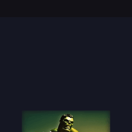
Top 35 Beste Disney
Films Allertijden
oiste
13 legendarische
s
naaktscenes in
Nederlandse films: Een
blik...