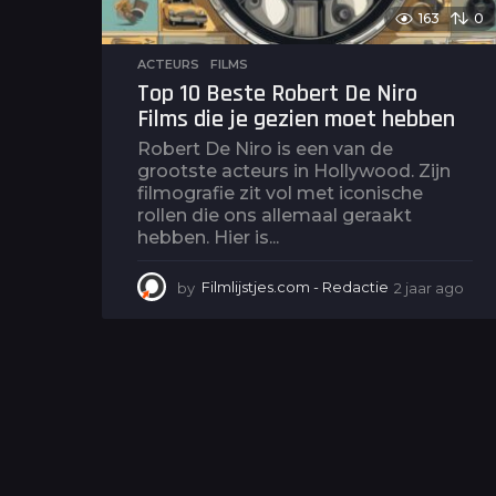
163
0
ACTEURS
,
FILMS
Top 10 Beste Robert De Niro
Films die je gezien moet hebben
Robert De Niro is een van de
grootste acteurs in Hollywood. Zijn
filmografie zit vol met iconische
rollen die ons allemaal geraakt
hebben. Hier is...
by
Filmlijstjes.com - Redactie
2 jaar ago
2
j
a
a
r
a
g
o