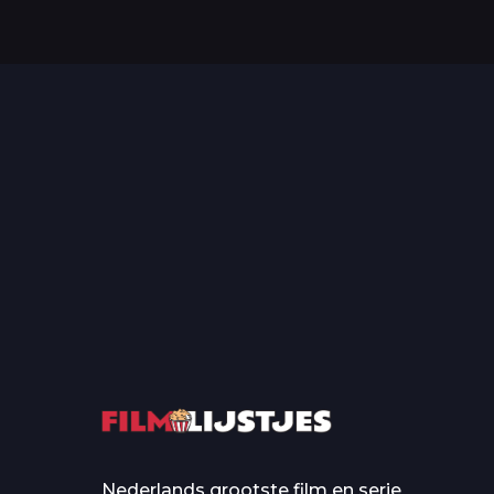
Top 50 Beroemde Film
Quotes Die Iedereen Uit...
De grootste en mo
casino’s in film
Nederlands grootste film en serie