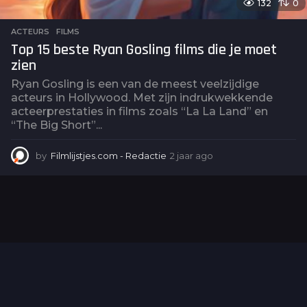
132
0
ACTEURS
,
FILMS
Top 15 beste Ryan Gosling films die je moet
zien
Ryan Gosling is een van de meest veelzijdige
acteurs in Hollywood. Met zijn indrukwekkende
acteerprestaties in films zoals “La La Land” en
“The Big Short”...
by
Filmlijstjes.com - Redactie
2 jaar ago
2
j
a
a
r
a
g
o