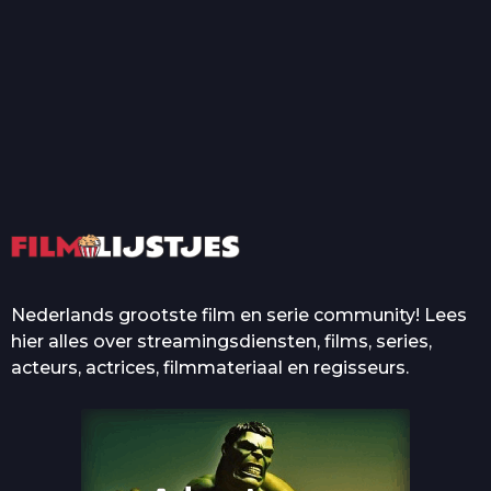
T
Top 50 Beroemde Film
Quotes Die Iedereen Uit...
De grootste en mooiste
casino’s in films
Nederlands grootste film en serie community! Lees
hier alles over streamingsdiensten, films, series,
acteurs, actrices, filmmateriaal en regisseurs.