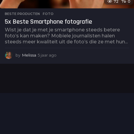
72
0
BESTE PRODUCTEN
,
FOTO
5x Beste Smartphone fotografie
Wist je dat je met je smartphone steeds betere
foto’s kan maken? Mobiele journalisten halen
steeds meer kwaliteit uit de foto’s die ze met hun...
by
Melissa
5 jaar ago
5
j
a
a
r
a
g
o