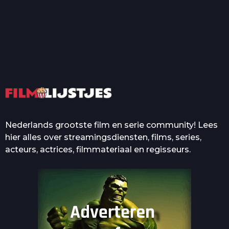
T
Top 50 Beroemde Film
Quotes Die Iedereen Uit...
De grootste en mooiste
casino’s in films
Nederlands grootste film en serie community! Lees
hier alles over streamingsdiensten, films, series,
acteurs, actrices, filmmateriaal en regisseurs.