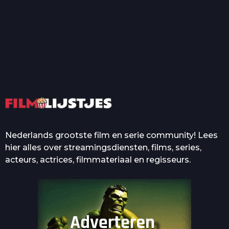
T
Top 50 Beroemde Film
Quotes Die Iedereen Uit...
De grootste en mooiste
casino’s in films
Nederlands grootste film en serie community! Lees
hier alles over streamingsdiensten, films, series,
acteurs, actrices, filmmateriaal en regisseurs.