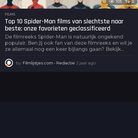
105
0
FILMS
Top 10 Spider-Man films van slechtste naar
beste: onze favorieten geclassificeerd
De filmreeks Spider-Man is natuurlijk ongekend
populair. Ben jij ook fan van deze filmreeks en wil je
ze allemaal nog een keer bijlangs gaan? Bekijk...
by
Filmlijstjes.com - Redactie
2 jaar ago
2
j
a
a
r
a
g
o