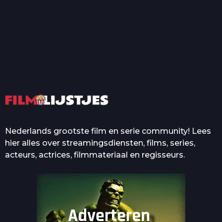
T
Top 50 Beroemde Film
Quotes Die Iedereen Uit...
De grootste en mooiste
casino’s in films
Nederlands grootste film en serie community! Lees
hier alles over streamingsdiensten, films, series,
acteurs, actrices, filmmateriaal en regisseurs.