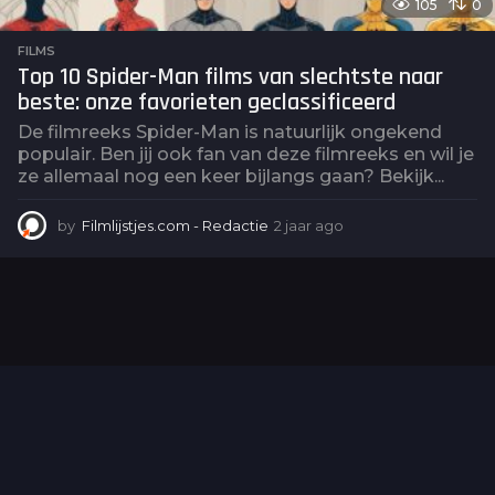
105
0
FILMS
Top 10 Spider-Man films van slechtste naar
beste: onze favorieten geclassificeerd
De filmreeks Spider-Man is natuurlijk ongekend
populair. Ben jij ook fan van deze filmreeks en wil je
ze allemaal nog een keer bijlangs gaan? Bekijk...
by
Filmlijstjes.com - Redactie
2 jaar ago
2
j
a
a
r
a
g
o