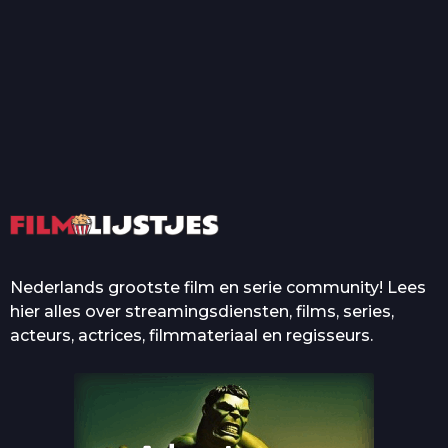
T
Top 50 Beroemde Film
Quotes Die Iedereen Uit...
De grootste en mooiste
casino’s in films
Nederlands grootste film en serie community! Lees
hier alles over streamingsdiensten, films, series,
acteurs, actrices, filmmateriaal en regisseurs.