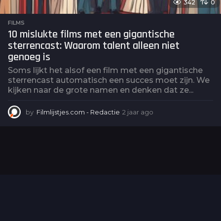
342
0
FILMS
10 mislukte films met een gigantische
sterrencast: Waarom talent alleen niet
genoeg is
Soms lijkt het alsof een film met een gigantische
sterrencast automatisch een succes moet zijn. We
kijken naar de grote namen en denken dat ze...
by
Filmlijstjes.com - Redactie
2 jaar ago
2
j
a
a
r
a
g
o