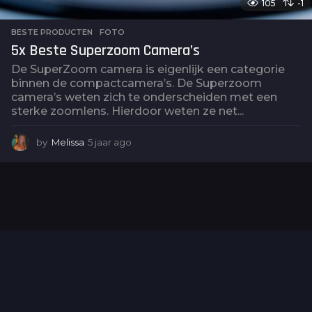
105
-1
BESTE PRODUCTEN
,
FOTO
5x Beste Superzoom Camera’s
De SuperZoom camera is eigenlijk een categorie
binnen de compactcamera’s. De Superzoom
camera’s weten zich te onderscheiden met een
sterke zoomlens. Hierdoor weten ze net...
by
Melissa
5 jaar ago
5
j
a
a
r
a
g
o