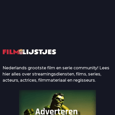
T
Top 50 Beroemde Film
Quotes Die Iedereen Uit...
De grootste en mooiste
casino’s in films
Nederlands grootste film en serie community! Lees
hier alles over streamingsdiensten, films, series,
acteurs, actrices, filmmateriaal en regisseurs.