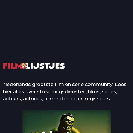
T
Top 50 Beroemde Film
Quotes Die Iedereen Uit...
De grootste en mooiste
casino’s in films
Nederlands grootste film en serie community! Lees
hier alles over streamingsdiensten, films, series,
acteurs, actrices, filmmateriaal en regisseurs.