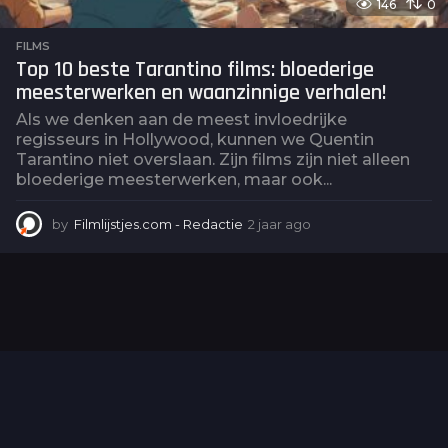
146
0
FILMS
Top 10 beste Tarantino films: bloederige
meesterwerken en waanzinnige verhalen!
Als we denken aan de meest invloedrijke
regisseurs in Hollywood, kunnen we Quentin
Tarantino niet overslaan. Zijn films zijn niet alleen
bloederige meesterwerken, maar ook...
by
Filmlijstjes.com - Redactie
2 jaar ago
2
j
a
a
r
a
g
o