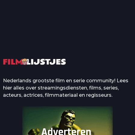
T
Top 50 Beroemde Film
Quotes Die Iedereen Uit...
De grootste en mooiste
casino’s in films
Nederlands grootste film en serie community! Lees
hier alles over streamingsdiensten, films, series,
acteurs, actrices, filmmateriaal en regisseurs.