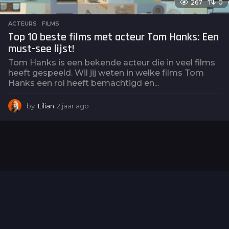
267
0
ACTEURS
,
FILMS
Top 10 beste films met acteur Tom Hanks: Een
must-see lijst!
Tom Hanks is een bekende acteur die in veel films
heeft gespeeld. Wil jij weten in welke films Tom
Hanks een rol heeft bemachtigd en...
by
Lilian
2 jaar ago
2
j
a
a
r
a
g
o