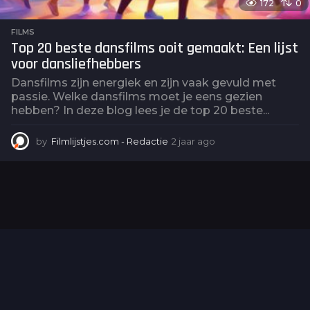
172
0
FILMS
Top 20 beste dansfilms ooit gemaakt: Een lijst
voor dansliefhebbers
Dansfilms zijn energiek en zijn vaak gevuld met
passie. Welke dansfilms moet je eens gezien
hebben? In deze blog lees je de top 20 beste...
by
Filmlijstjes.com - Redactie
2 jaar ago
2
j
a
a
r
a
g
o