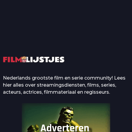
T
Top 50 Beroemde Film
Quotes Die Iedereen Uit...
De grootste en mooiste
casino’s in films
Nederlands grootste film en serie community! Lees
hier alles over streamingsdiensten, films, series,
acteurs, actrices, filmmateriaal en regisseurs.