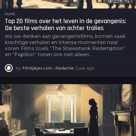
227
1
FILMS
Top 20 films over het leven in de gevangenis:
De beste verhalen van achter tralies
Als we denken aan gevangenisfilms, komen vaak
krachtige verhalen en intense momenten naar
voren. Films zoals “The Shawshank Redemption”
en “Papillon” tonen ons niet alleen...
by
Filmlijstjes.com - Redactie
2 jaar ago
2
j
a
a
r
a
g
o