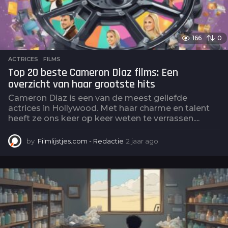
166
0
ACTRICES
,
FILMS
Top 20 beste Cameron Diaz films: Een
overzicht van haar grootste hits
Cameron Diaz is een van de meest geliefde
actrices in Hollywood. Met haar charme en talent
heeft ze ons keer op keer weten te verrassen....
by
Filmlijstjes.com - Redactie
2 jaar ago
2
j
a
a
r
a
g
o