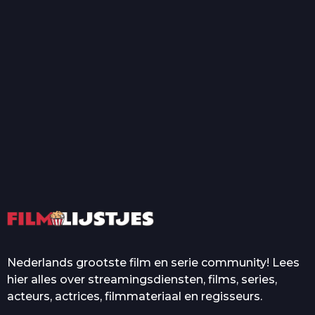
T
Top 50 Beroemde Film
Quotes Die Iedereen Uit...
De grootste en mooiste
casino’s in films
Nederlands grootste film en serie community! Lees
hier alles over streamingsdiensten, films, series,
acteurs, actrices, filmmateriaal en regisseurs.