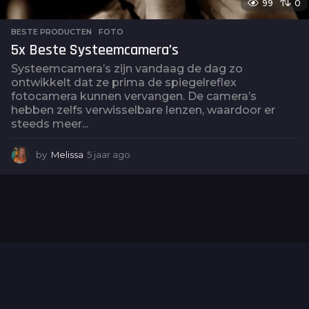
99
0
BESTE PRODUCTEN
,
FOTO
5x Beste Systeemcamera’s
Systeemcamera’s zijn vandaag de dag zo
ontwikkelt dat ze prima de spiegelreflex
fotocamera kunnen vervangen. De camera’s
hebben zelfs verwisselbare lenzen, waardoor er
steeds meer...
by
Melissa
5 jaar ago
5
j
a
a
r
a
g
o