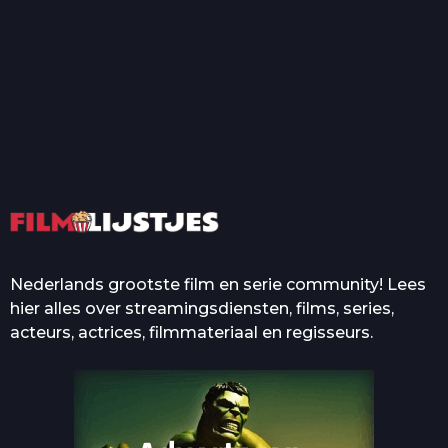
T
Top 50 Beroemde Film
Quotes Die Iedereen Uit...
De grootste en mooiste
casino’s in films
Nederlands grootste film en serie community! Lees
hier alles over streamingsdiensten, films, series,
acteurs, actrices, filmmateriaal en regisseurs.