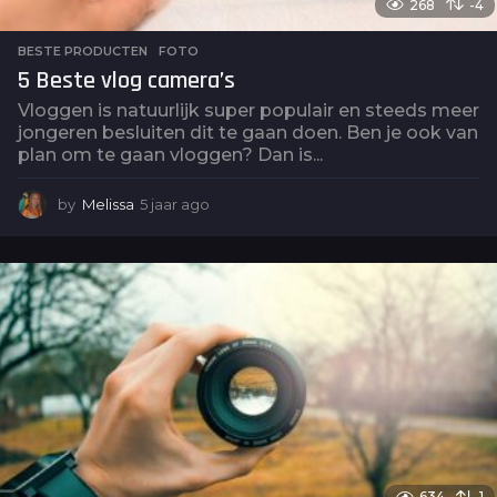
268
-4
BESTE PRODUCTEN
,
FOTO
5 Beste vlog camera’s
Vloggen is natuurlijk super populair en steeds meer
jongeren besluiten dit te gaan doen. Ben je ook van
plan om te gaan vloggen? Dan is...
by
Melissa
5 jaar ago
5
j
a
a
r
a
g
o
634
1