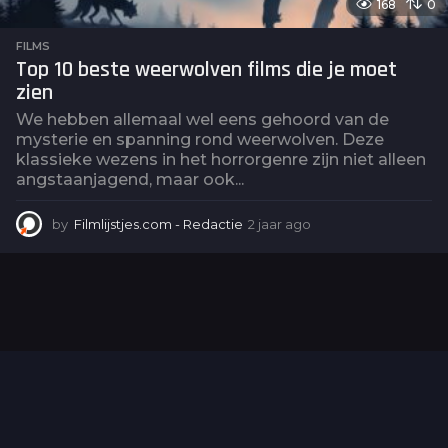
168
0
FILMS
Top 10 beste weerwolven films die je moet
zien
We hebben allemaal wel eens gehoord van de
mysterie en spanning rond weerwolven. Deze
klassieke wezens in het horrorgenre zijn niet alleen
angstaanjagend, maar ook...
by
Filmlijstjes.com - Redactie
2 jaar ago
2
j
a
a
r
a
g
o