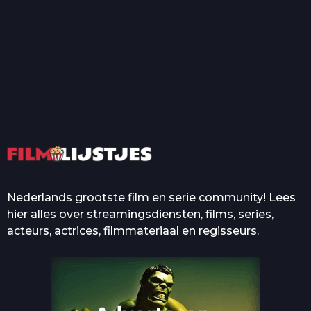
T
Top 50 Beroemde Film
Quotes Die Iedereen Uit...
De grootste en mooiste
casino’s in films
Nederlands grootste film en serie community! Lees
hier alles over streamingsdiensten, films, series,
acteurs, actrices, filmmateriaal en regisseurs.