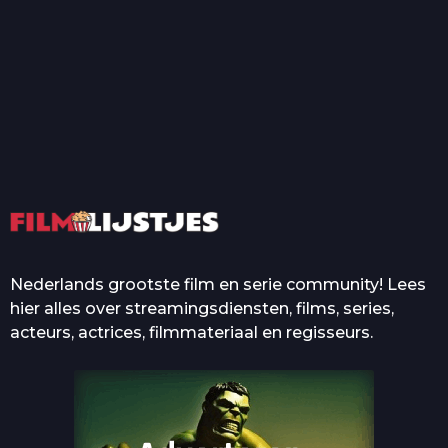
T
Top 50 Beroemde Film
Quotes Die Iedereen Uit...
De grootste en mooiste
casino’s in films
Nederlands grootste film en serie community! Lees
hier alles over streamingsdiensten, films, series,
acteurs, actrices, filmmateriaal en regisseurs.