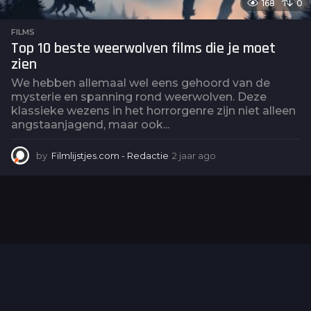
168
0
FILMS
Top 10 beste weerwolven films die je moet
zien
We hebben allemaal wel eens gehoord van de
mysterie en spanning rond weerwolven. Deze
klassieke wezens in het horrorgenre zijn niet alleen
angstaanjagend, maar ook...
by
Filmlijstjes.com - Redactie
2 jaar ago
2
j
a
a
r
a
g
o