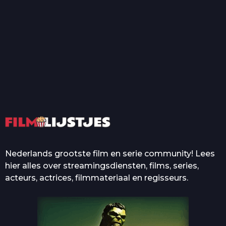
T
Top 50 Beroemde Film
Quotes Die Iedereen Uit...
De grootste en mooiste
casino’s in films
Nederlands grootste film en serie community! Lees
hier alles over streamingsdiensten, films, series,
acteurs, actrices, filmmateriaal en regisseurs.