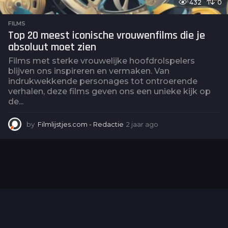
432
0
FILMS
Top 20 meest iconische vrouwenfilms die je
absoluut moet zien
Films met sterke vrouwelijke hoofdrolspelers
blijven ons inspireren en vermaken. Van
indrukwekkende personages tot ontroerende
verhalen, deze films geven ons een unieke kijk op
de...
by
Filmlijstjes.com - Redactie
2 jaar ago
2
j
a
a
r
a
g
o