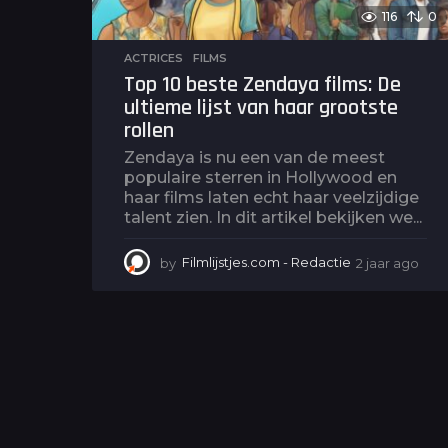
116
0
ACTRICES
,
FILMS
Top 10 beste Zendaya films: De
ultieme lijst van haar grootste
rollen
Zendaya is nu een van de meest
populaire sterren in Hollywood en
haar films laten echt haar veelzijdige
talent zien. In dit artikel bekijken we...
by
Filmlijstjes.com - Redactie
2 jaar ago
2
j
a
a
r
a
g
o