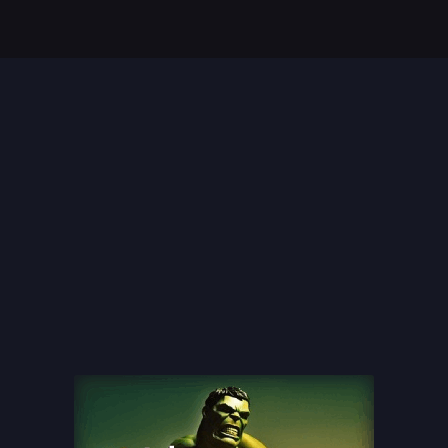
Top 35 Beste Disney
Films Allertijden
oiste
13 legendarische
s
naaktscenes in
Nederlandse films: Een
blik...