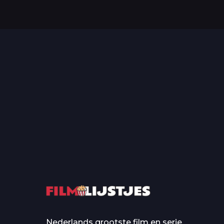
Top 50 Beroemde Film
Quotes Die Iedereen Uit...
De grootste en mo
casino’s in film
Nederlands grootste film en serie