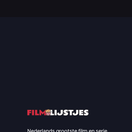
Top 50 Beroemde Film
Quotes Die Iedereen Uit...
De grootste en mo
casino’s in film
Nederlands grootste film en serie