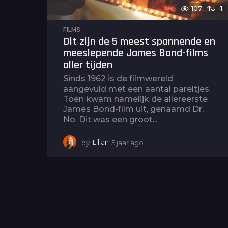
107
-1
FILMS
Dit zijn de 5 meest spannende en
meeslepende James Bond-films
aller tijden
Sinds 1962 is de filmwereld
aangevuld met een aantal pareltjes.
Toen kwam namelijk de allereerste
James Bond-film uit, genaamd Dr.
No. Dit was een groot...
by
Lilian
5 jaar ago
4
j
a
a
r
a
g
o