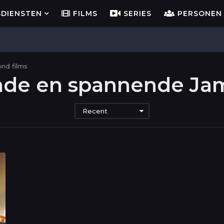
SDIENSTEN
FILMS
SERIES
PERSONEN
nd films
nde en spannende Ja
Recent