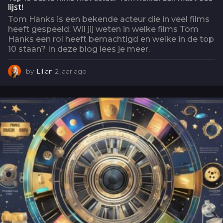
lijst!
Tom Hanks is een bekende acteur die in veel films
heeft gespeeld. Wil jij weten in welke films Tom
Hanks een rol heeft bemachtigd en welke in de top
10 staan? In deze blog lees je meer.
by
Lilian
2 jaar ago
2
j
a
a
r
a
g
o