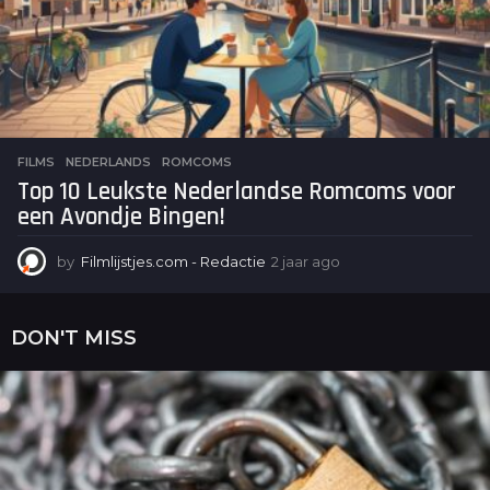
FILMS
NEDERLANDS
,
ROMCOMS
Top 10 Leukste Nederlandse Romcoms voor
een Avondje Bingen!
by
Filmlijstjes.com - Redactie
2 jaar ago
2
j
a
a
DON'T MISS
r
a
g
o