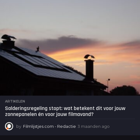
d
e
n
a
g
o
ARTIKELEN
Salderingsregeling stopt: wat betekent dit voor jouw
zonnepanelen én voor jouw filmavond?
by
Filmlijstjes.com - Redactie
3 maanden ago
3
m
a