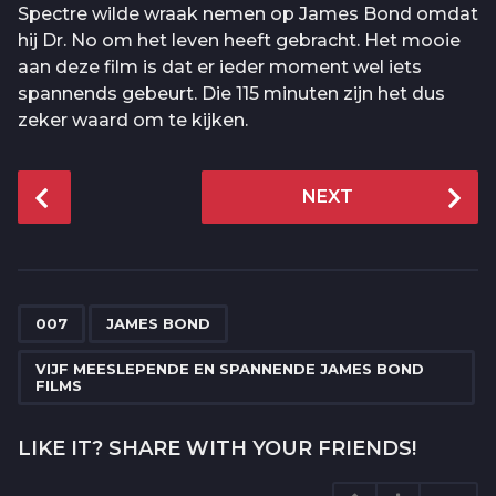
Spectre wilde wraak nemen op James Bond omdat
hij Dr. No om het leven heeft gebracht. Het mooie
aan deze film is dat er ieder moment wel iets
spannends gebeurt. Die 115 minuten zijn het dus
zeker waard om te kijken.
P
NEXT
o
s
t
P
,
,
a
007
JAMES BOND
g
VIJF MEESLEPENDE EN SPANNENDE JAMES BOND
i
FILMS
n
a
LIKE IT? SHARE WITH YOUR FRIENDS!
t