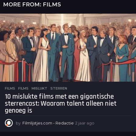
MORE FROM:
FILMS
FILMS
FILMS
,
MISLUKT
,
STERREN
10 mislukte films met een gigantische
sterrencast: Waarom talent alleen niet
genoeg is
by
Filmlijstjes.com - Redactie
2 jaar ago
2
j
a