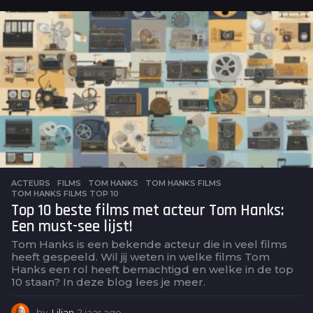
a
r
a
g
o
ACTEURS
,
FILMS
TOM HANKS
,
TOM HANKS FILMS
,
TOM HANKS FILMS TOP 10
Top 10 beste films met acteur Tom Hanks:
Een must-see lijst!
Tom Hanks is een bekende acteur die in veel films
heeft gespeeld. Wil jij weten in welke films Tom
Hanks een rol heeft bemachtigd en welke in de top
10 staan? In deze blog lees je meer.
by
Lilian
2 jaar ago
2