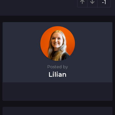
i
-1
o
n
Posted by
Lilian