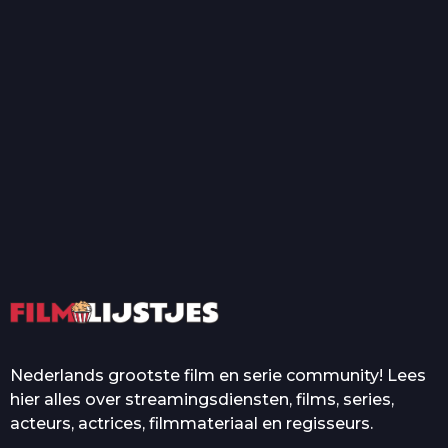
T
Top 50 Beroemde Film
Quotes Die Iedereen Uit...
De grootste en mooiste
casino’s in films
Nederlands grootste film en serie community! Lees
hier alles over streamingsdiensten, films, series,
acteurs, actrices, filmmateriaal en regisseurs.