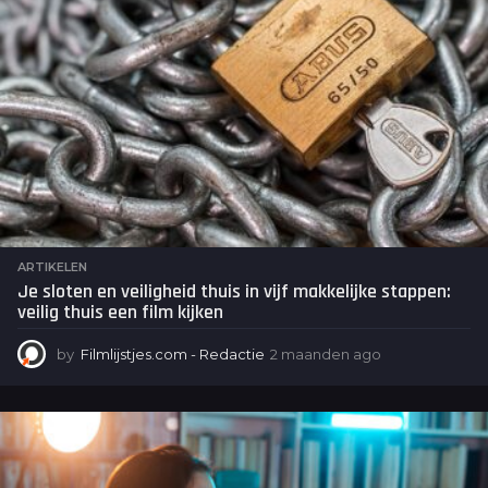
ARTIKELEN
Je sloten en veiligheid thuis in vijf makkelijke stappen:
veilig thuis een film kijken
by
Filmlijstjes.com - Redactie
2 maanden ago
2
m
a
a
n
d
e