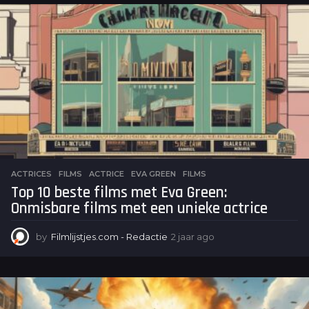
a
r
a
g
o
ACTRICES
,
FILMS
ACTRICE
,
EVA GREEN
,
FILMS
Top 10 beste films met Eva Green:
Onmisbare films met een unieke actrice
by
Filmlijstjes.com - Redactie
2 jaar ago
2
j
a
a
r
a