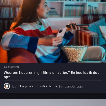
n
a
g
o
ARTIKELEN
Waarom haperen mijn films en series? En hoe los ik dat
op?
by
Filmlijstjes.com - Redactie
3 maanden ago
3
m
a
a
n