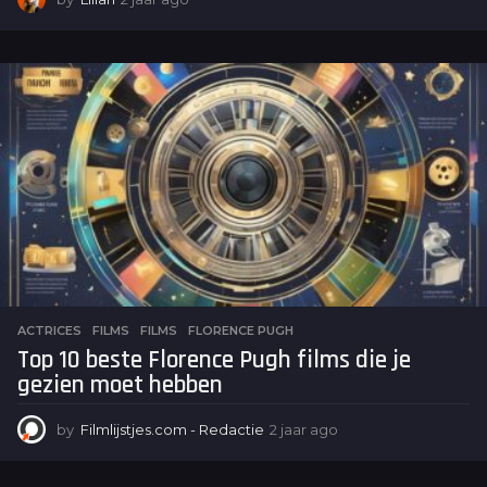
j
a
a
r
a
g
o
ACTRICES
,
FILMS
FILMS
,
FLORENCE PUGH
Top 10 beste Florence Pugh films die je
gezien moet hebben
by
Filmlijstjes.com - Redactie
2 jaar ago
2
j
a