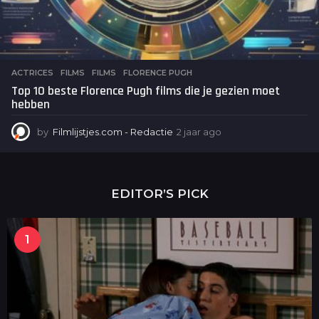
ACTRICES
,
FILMS
FILMS
,
FLORENCE PUGH
Top 10 beste Florence Pugh films die je gezien moet
hebben
by
Filmlijstjes.com - Redactie
2 jaar ago
2
j
a
a
r
EDITOR’S PICK
a
g
o
1