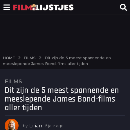
FILMS
HOME
Dit zijn de 5 meest spannende en
meeslepende James Bond-films aller tijden
FILMS
5
Dit zijn de 5 meest spannende en
j
a
meeslepende James Bond-films
a
aller tijden
r
a
g
Lilian
by
5 jaar ago
4