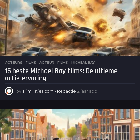
g
o
ACTEURS
,
FILMS
ACTEUR
,
FILMS
,
MICHEAL BAY
15 beste Michael Bay films: De ultieme
actie-ervaring
by
Filmlijstjes.com - Redactie
2 jaar ago
2
j
a
a
r
a
g
o