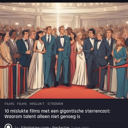
a
n
d
e
n
a
g
o
FILMS
FILMS
,
MISLUKT
,
STERREN
10 mislukte films met een gigantische sterrencast:
Waarom talent alleen niet genoeg is
by
Filmlijstjes.com - Redactie
2 jaar ago
2