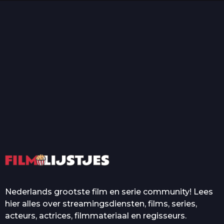
T
Top 50 Beroemde Film
Quotes Die Iedereen Uit...
De grootste en mooiste
casino’s in films
Nederlands grootste film en serie community! Lees
hier alles over streamingsdiensten, films, series,
acteurs, actrices, filmmateriaal en regisseurs.