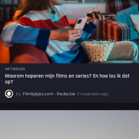
o
ARTIKELEN
Waarom haperen mijn films en series? En hoe los ik dat
op?
by
Filmlijstjes.com - Redactie
3 maanden ago
3
m
a
a
n
d
e
n