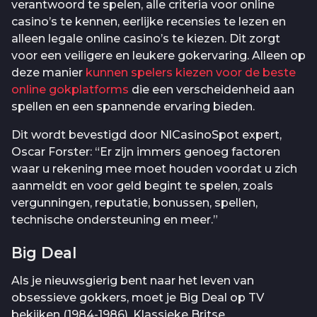
verantwoord te spelen, alle criteria voor online
casino’s te kennen, eerlijke recensies te lezen en
alleen legale online casino’s te kiezen. Dit zorgt
voor een veiligere en leukere gokervaring. Alleen op
deze manier
kunnen spelers kiezen voor de beste
online gokplatforms
die een verscheidenheid aan
spellen en een spannende ervaring bieden.
Dit wordt bevestigd door NlCasinoSpot expert,
Oscar Forster: “Er zijn immers genoeg factoren
waar u rekening mee moet houden voordat u zich
aanmeldt en voor geld begint te spelen, zoals
vergunningen, reputatie, bonussen, spellen,
technische ondersteuning en meer.”
Big Deal
Als je nieuwsgierig bent naar het leven van
obsessieve gokkers, moet je Big Deal op TV
bekijken (1984-1986). Klassieke Britse