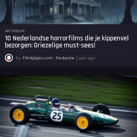
ARTIKELEN
10 Nederlandse horrorfilms die je kippenvel
bezorgen: Griezelige must-sees!
by
Filmlijstjes.com - Redactie
2 jaar ago
2
j
a
a
r
a
g
o