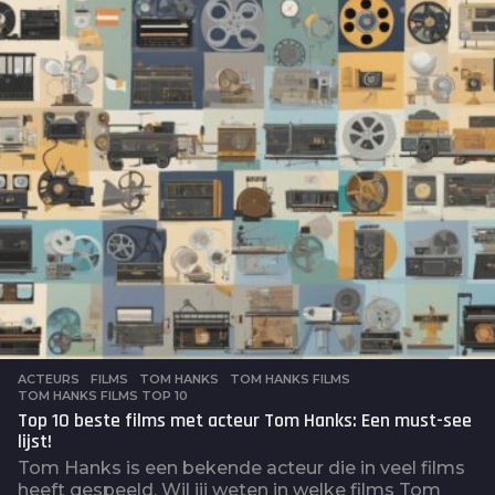
r
a
g
o
ACTEURS
,
FILMS
TOM HANKS
,
TOM HANKS FILMS
,
TOM HANKS FILMS TOP 10
Top 10 beste films met acteur Tom Hanks: Een must-see
lijst!
Tom Hanks is een bekende acteur die in veel films
heeft gespeeld. Wil jij weten in welke films Tom