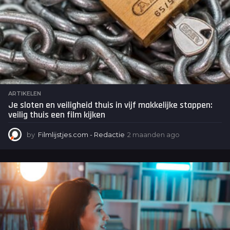
ARTIKELEN
Je sloten en veiligheid thuis in vijf makkelijke stappen:
veilig thuis een film kijken
by
Filmlijstjes.com - Redactie
2 maanden ago
2
m
a
a
n
d
e
n
a
g