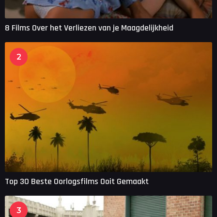
8 Films Over het Verliezen van je Maagdelijkheid
2
Top 30 Beste Oorlogsfilms Ooit Gemaakt
3