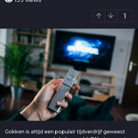
139
views
o
a
3
r
1
j
a
g
a
o
a
r
a
g
o
Gokken is altijd een populair tijdverdrijf geweest