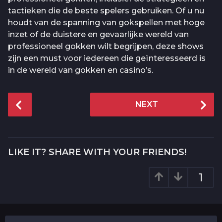
tactieken die de beste spelers gebruiken. Of u nu
houdt van de spanning van gokspellen met hoge
inzet of de duistere en gevaarlijke wereld van
professioneel gokken wilt begrijpen, deze shows
zijn een must voor iedereen die geïnteresseerd is
in de wereld van gokken en casino’s.
P
NEXT
o
s
t
P
LIKE IT? SHARE WITH YOUR FRIENDS!
a
g
1
i
n
a