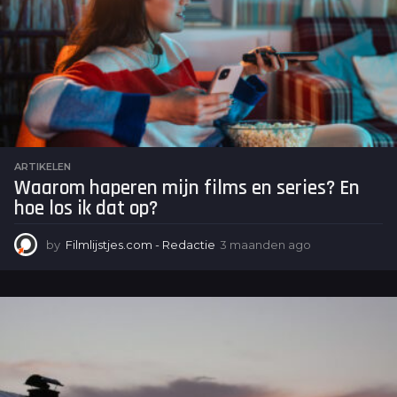
n
a
g
o
ARTIKELEN
Waarom haperen mijn films en series? En
hoe los ik dat op?
by
Filmlijstjes.com - Redactie
3 maanden ago
3
m
a
a
n
d
e
n
a
g