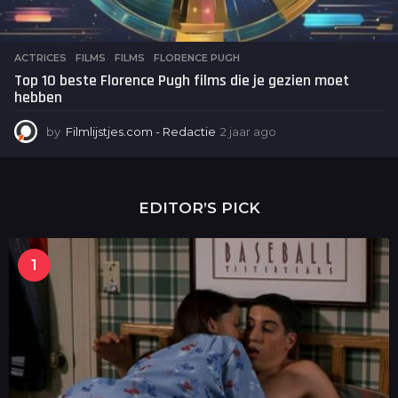
ACTRICES
,
FILMS
FILMS
,
FLORENCE PUGH
Top 10 beste Florence Pugh films die je gezien moet
hebben
by
Filmlijstjes.com - Redactie
2 jaar ago
2
j
a
a
r
EDITOR’S PICK
a
g
o
1