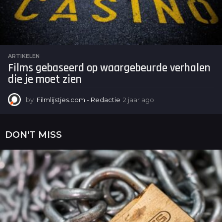
ARTIKELEN
Films gebaseerd op waargebeurde verhalen
die je moet zien
by
Filmlijstjes.com - Redactie
2 jaar ago
2
j
a
a
DON'T MISS
r
a
g
o