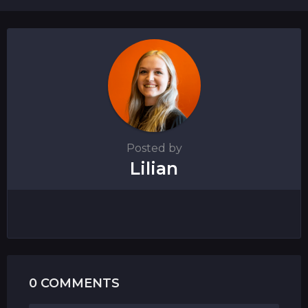
n
a
t
i
o
n
Posted by
Lilian
0 COMMENTS