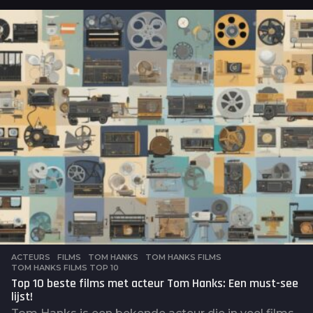
a
r
a
g
o
ACTEURS
,
FILMS
TOM HANKS
,
TOM HANKS FILMS
,
TOM HANKS FILMS TOP 10
Top 10 beste films met acteur Tom Hanks: Een must-see
lijst!