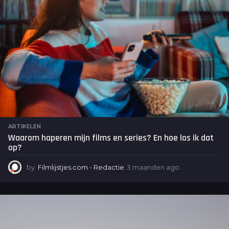
g
o
ARTIKELEN
Waarom haperen mijn films en series? En hoe los ik dat
op?
by
Filmlijstjes.com - Redactie
3 maanden ago
3
m
a
a
n
d
e