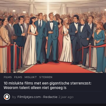
d
e
n
a
g
o
FILMS
FILMS
,
MISLUKT
,
STERREN
10 mislukte films met een gigantische sterrencast:
Waarom talent alleen niet genoeg is
by
Filmlijstjes.com - Redactie
2 jaar ago
2
j
a