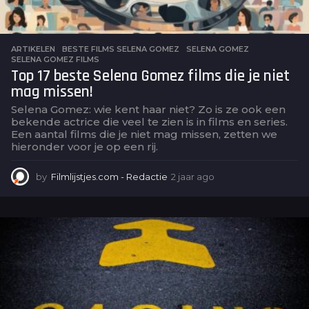
ARTIKELEN
BESTE FILMS SELENA GOMEZ
,
SELENA GOMEZ
,
SELENA GOMEZ FILMS
Top 17 beste Selena Gomez films die je niet
mag missen!
Selena Gomez: wie kent haar niet? Zo is ze ook een
bekende actrice die veel te zien is in films en series.
Een aantal films die je niet mag missen, zetten we
hieronder voor je op een rij.
by
Filmlijstjes.com - Redactie
2 jaar ago
2
j
a
a
r
a
g
o