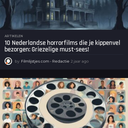
o
ARTIKELEN
10 Nederlandse horrorfilms die je kippenvel
bezorgen: Griezelige must-sees!
by
Filmlijstjes.com - Redactie
2 jaar ago
2
j
a
a
r
a
g
o