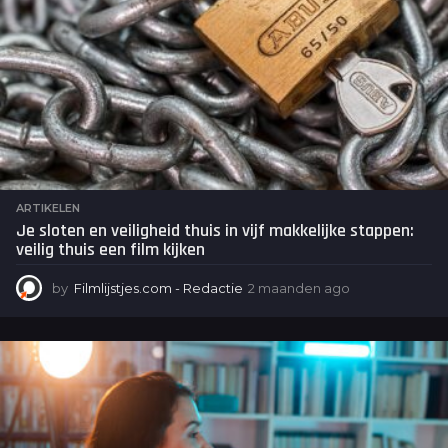
ARTIKELEN
Je sloten en veiligheid thuis in vijf makkelijke stappen:
veilig thuis een film kijken
by
Filmlijstjes.com - Redactie
2 maanden ago
2
m
a
a
n
d
e
n
a