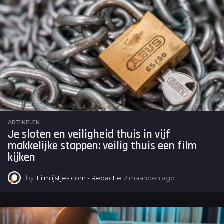
ARTIKELEN
Je sloten en veiligheid thuis in vijf
makkelijke stappen: veilig thuis een film
kijken
by
Filmlijstjes.com - Redactie
2 maanden ago
2
m
a
a
n