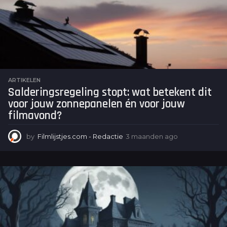
a
g
o
ARTIKELEN
Salderingsregeling stopt: wat betekent dit
voor jouw zonnepanelen én voor jouw
filmavond?
by
Filmlijstjes.com - Redactie
3 maanden ago
3
m
a
a
n
d
e
n
a
g