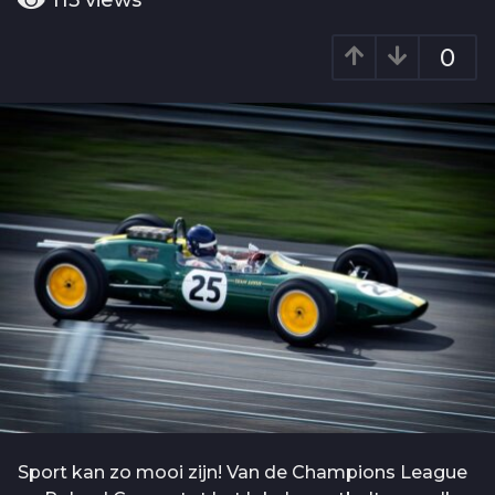
115
views
o
a
2
r
0
j
a
g
a
o
a
r
a
g
o
Sport kan zo mooi zijn! Van de Champions League