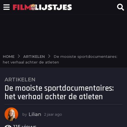
ARTIKELEN
HOME
De mooiste sportdocumentaires:
het verhaal achter de atleten
ARTIKELEN
2
De mooiste sportdocumentaires:
j
a
het verhaal achter de atleten
a
r
a
Lilian
by
2 jaar ago
2
j
g
a