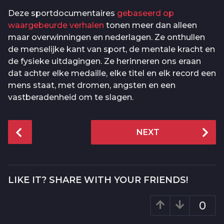
Deze sportdocumentaires
gebaseerd op
waargebeurde verhalen
tonen meer dan alleen
maar overwinningen en nederlagen. Ze onthullen
de menselijke kant van sport, de mentale kracht en
de fysieke uitdagingen. Ze herinneren ons eraan
dat achter elke medaille, elke titel en elk record een
mens staat, met dromen, angsten en een
vastberadenheid om te slagen.
P
NEXT
o
s
t
P
LIKE IT? SHARE WITH YOUR FRIENDS!
a
g
0
i