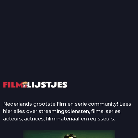
T
Top 50 Beroemde Film
Quotes Die Iedereen Uit...
De grootste en mooiste
casino’s in films
Nederlands grootste film en serie community! Lees
hier alles over streamingsdiensten, films, series,
acteurs, actrices, filmmateriaal en regisseurs.