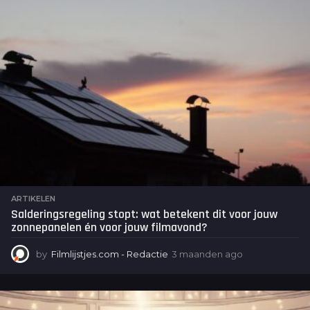
n
a
g
o
ARTIKELEN
Salderingsregeling stopt: wat betekent dit voor jouw
zonnepanelen én voor jouw filmavond?
by
Filmlijstjes.com - Redactie
3 maanden ago
3
m
a
a
n