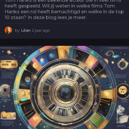
Tom Hanks is een bekende acteur die in veel films
heeft gespeeld. Wil jij weten in welke films Tom
Hanks een rol heeft bemachtigd en welke in de top
10 staan? In deze blog lees je meer.
by
Lilian
2 jaar ago
2
j
a
a
r
a
g
o