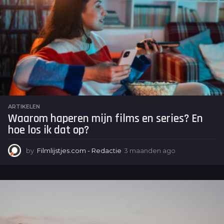
d
e
n
a
g
o
ARTIKELEN
Waarom haperen mijn films en series? En
hoe los ik dat op?
by
Filmlijstjes.com - Redactie
3 maanden ago
3
m
a
a
n
d
e
n