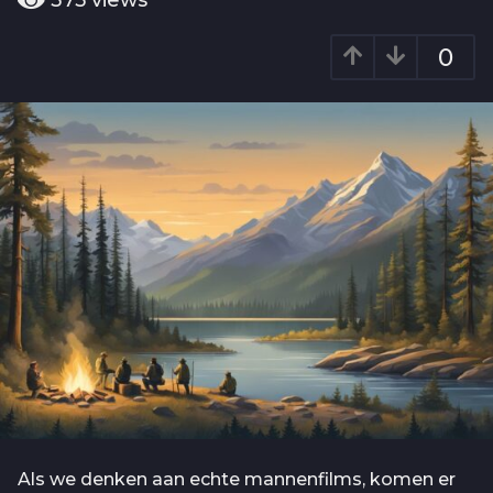
375
views
o
a
2
r
0
j
a
g
a
o
a
r
a
g
o
Als we denken aan echte mannenfilms, komen er