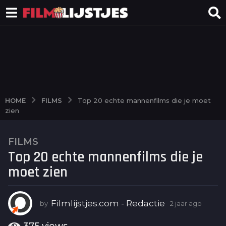
FILMS
HOME
Top 20 echte mannenfilms die je moet
zien
FILMS
2
Top 20 echte mannenfilms die je
j
a
moet zien
a
r
a
Filmlijstjes.com - Redactie
by
2 jaar ago
2
j
g
a