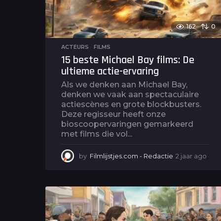
162
0
ACTEURS
,
FILMS
15 beste Michael Bay films: De
ultieme actie-ervaring
Als we denken aan Michael Bay,
denken we vaak aan spectaculaire
actiescènes en grote blockbusters.
Deze regisseur heeft onze
bioscoopervaringen gemarkeerd
met films die vol...
by
Filmlijstjes.com - Redactie
2 jaar ago
2
j
a
a
r
a
g