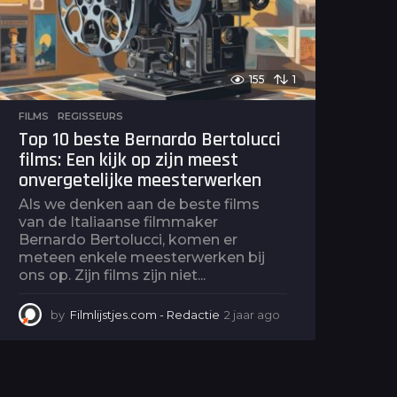
o
155
1
FILMS
,
REGISSEURS
Top 10 beste Bernardo Bertolucci
films: Een kijk op zijn meest
onvergetelijke meesterwerken
Als we denken aan de beste films
van de Italiaanse filmmaker
Bernardo Bertolucci, komen er
meteen enkele meesterwerken bij
ons op. Zijn films zijn niet...
by
Filmlijstjes.com - Redactie
2 jaar ago
2
j
a
a
r