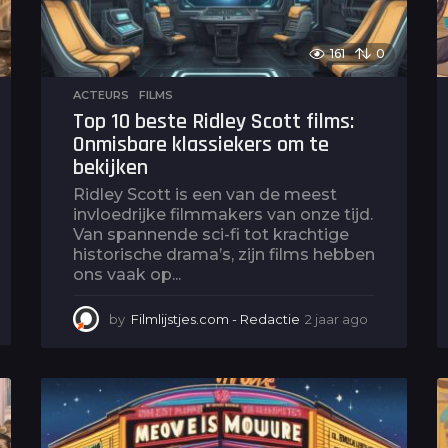
161
0
ACTEURS
,
FILMS
Top 10 beste Ridley Scott films:
Onmisbare klassiekers om te
bekijken
Ridley Scott is een van de meest
invloedrijke filmmakers van onze tijd.
Van spannende sci-fi tot krachtige
historische drama’s, zijn films hebben
ons vaak op...
by
Filmlijstjes.com - Redactie
2 jaar ago
2
j
a
a
r
a
g