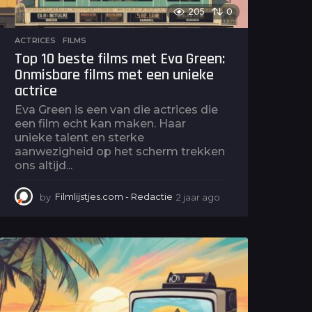
205
0
ACTRICES
,
FILMS
Top 10 beste films met Eva Green:
Onmisbare films met een unieke
actrice
Eva Green is een van die actrices die
een film echt kan maken. Haar
unieke talent en sterke
aanwezigheid op het scherm trekken
ons altijd...
by
Filmlijstjes.com - Redactie
2 jaar ago
2
j
a
a
r
a
g
o