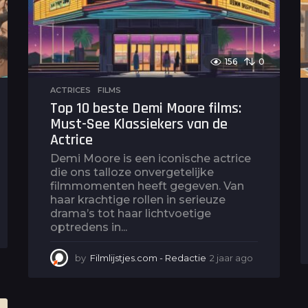
o
156
0
ACTRICES
,
FILMS
Top 10 beste Demi Moore films:
Must-See Klassiekers van de
Actrice
Demi Moore is een iconische actrice
die ons talloze onvergetelijke
filmmomenten heeft gegeven. Van
haar krachtige rollen in serieuze
drama’s tot haar lichtvoetige
optredens in...
by
Filmlijstjes.com - Redactie
2 jaar ago
2
j
a
a