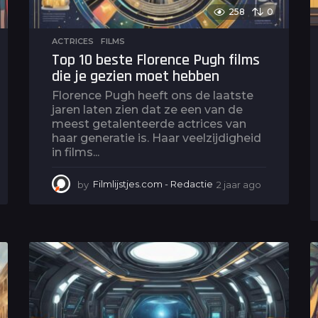
258
0
ACTRICES
,
FILMS
Top 10 beste Florence Pugh films
die je gezien moet hebben
Florence Pugh heeft ons de laatste
jaren laten zien dat ze een van de
meest getalenteerde actrices van
haar generatie is. Haar veelzijdigheid
in films...
by
Filmlijstjes.com - Redactie
2 jaar ago
2
j
a
a
r
a
g
o