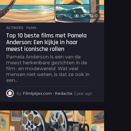
147
0
ACTRICES
,
FILMS
Top 10 beste films met Pamela
Anderson: Een kijkje in haar
meest iconische rollen
Pamela Anderson is een van de
meest herkenbare gezichten in de
film- en modewereld. Wat veel
mensen niet weten, is dat ze ook in
een...
by
Filmlijstjes.com - Redactie
2 jaar ago
2
j
a
a
r
a
g