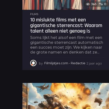
345
0
FILMS
10 mislukte films met een
gigantische sterrencast: Waarom
talent alleen niet genoeg is
Soms lijkt het alsof een film met een
gigantische sterrencast automatisch
een succes moet zijn. We kijken naar
de grote namen en denken dat ze...
by
Filmlijstjes.com - Redactie
2 jaar ago
2
j
a
a
r
a
g
o