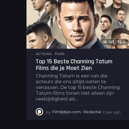
o
147
0
ACTEURS
,
FILMS
Top 15 Beste Channing Tatum
Films die je Moet Zien
Channing Tatum is een van die
acteurs die ons altijd weten te
verrassen. De top 15 beste Channing
Tatum-films tonen niet alleen zijn
veelzijdigheid als...
by
Filmlijstjes.com - Redactie
2 jaar ago
2
j
a
a