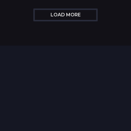
LOAD MORE
Top 35 Beste Disney
Films Allertijden
oiste
13 legendarische
s
naaktscenes in
Nederlandse films: Een
blik...