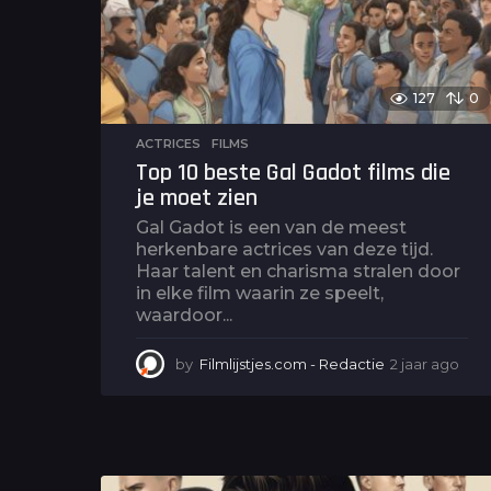
o
127
0
ACTRICES
,
FILMS
Top 10 beste Gal Gadot films die
je moet zien
Gal Gadot is een van de meest
herkenbare actrices van deze tijd.
Haar talent en charisma stralen door
in elke film waarin ze speelt,
waardoor...
by
Filmlijstjes.com - Redactie
2 jaar ago
2
j
a
a
r
a
g