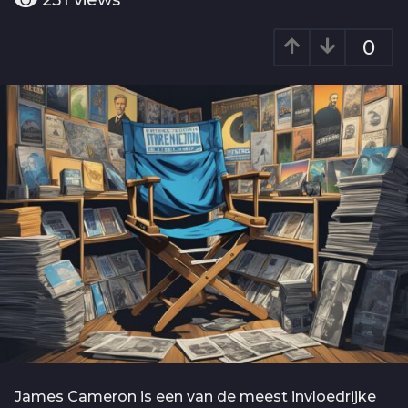
231
views
o
a
2
r
0
j
a
g
a
o
a
r
a
g
o
James Cameron is een van de meest invloedrijke