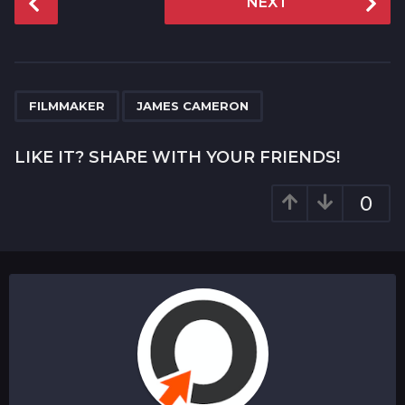
NEXT
o
s
t
P
,
a
FILMMAKER
JAMES CAMERON
g
i
LIKE IT? SHARE WITH YOUR FRIENDS!
n
a
0
t
i
o
n