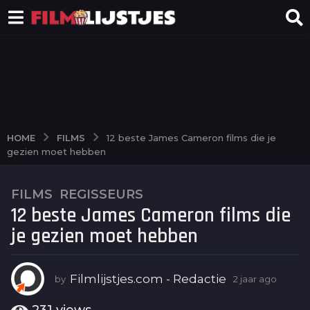
FILMS
HOME
12 beste James Cameron films die je
gezien moet hebben
FILMS
,
REGISSEURS
2
12 beste James Cameron films die
j
a
je gezien moet hebben
a
r
a
Filmlijstjes.com - Redactie
by
2 jaar ago
2
j
g
a