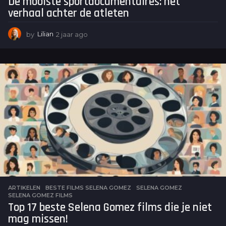
De mooiste sportdocumentaires: het
verhaal achter de atleten
by
Lilian
2 jaar ago
2
j
a
a
r
a
g
o
ARTIKELEN
BESTE FILMS SELENA GOMEZ
,
SELENA GOMEZ
,
SELENA GOMEZ FILMS
Top 17 beste Selena Gomez films die je niet
mag missen!