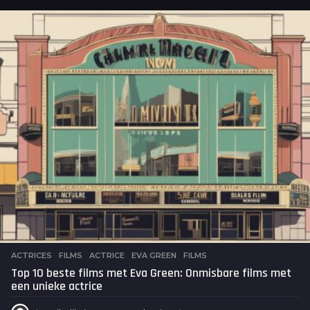
a
r
a
g
o
ACTRICES
,
FILMS
ACTRICE
,
EVA GREEN
,
FILMS
Top 10 beste films met Eva Green: Onmisbare films met
een unieke actrice