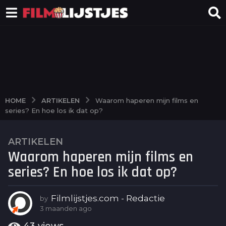
ARTIKELEN
HOME
Waarom haperen mijn films en
series? En hoe los ik dat op?
ARTIKELEN
3
Waarom haperen mijn films en
m
a
series? En hoe los ik dat op?
a
n
Filmlijstjes.com - Redactie
by
d
3 maanden ago
3
e
m