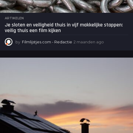
ARTIKELEN
Je sloten en veiligheid thuis in vijf makkelijke stappen:
veilig thuis een film kijken
by
Filmlijstjes.com - Redactie
2 maanden ago
2
m
a
a
n
d
e
n
a
g
o