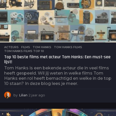
ACTEURS
,
FILMS
TOM HANKS
,
TOM HANKS FILMS
,
TOM HANKS FILMS TOP 10
Top 10 beste films met acteur Tom Hanks: Een must-see
lijst!
Tom Hanks is een bekende acteur die in veel films
heeft gespeeld. Wil jij weten in welke films Tom
Hanks een rol heeft bemachtigd en welke in de top
10 staan? In deze blog lees je meer.
by
Lilian
2 jaar ago
2
j
a
a
r