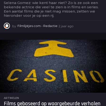
Selena Gomez: wie kent haar niet? Zo is ze ook een
bekende actrice die veel te zien is in films en series.
Een aantal films die je niet mag missen, zetten we
hieronder voor je op een rij.
by
Filmlijstjes.com - Redactie
2 jaar ago
2
j
a
a
r
a
g
o
ARTIKELEN
Films gebaseerd op waargebeurde verhalen