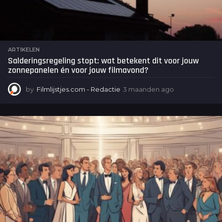
ARTIKELEN
Salderingsregeling stopt: wat betekent dit voor jouw
zonnepanelen én voor jouw filmavond?
by
Filmlijstjes.com - Redactie
3 maanden ago
3
m
a
a
n
d
e
n
a
g
o