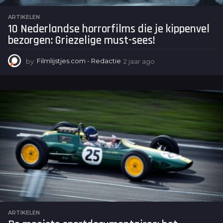
ARTIKELEN
10 Nederlandse horrorfilms die je kippenvel
bezorgen: Griezelige must-sees!
by
Filmlijstjes.com - Redactie
2 jaar ago
2
j
a
a
r
a
g
o
ARTIKELEN