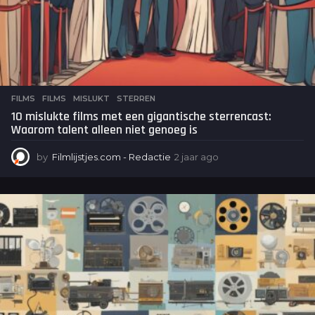
FILMS
FILMS
,
MISLUKT
,
STERREN
10 mislukte films met een gigantische sterrencast:
Waarom talent alleen niet genoeg is
by
Filmlijstjes.com - Redactie
2 jaar ago
2
j
a
a
r
a
g
o