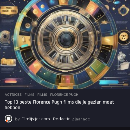
a
g
o
ACTRICES
,
FILMS
FILMS
,
FLORENCE PUGH
Top 10 beste Florence Pugh films die je gezien moet
hebben
by
Filmlijstjes.com - Redactie
2 jaar ago
2
j
a