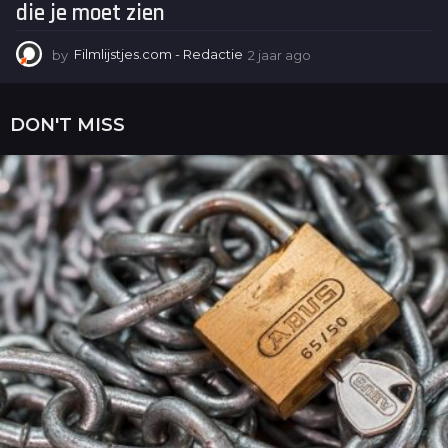
die je moet zien
by
Filmlijstjes.com - Redactie
2 jaar ago
2
j
a
a
DON'T MISS
r
a
g
o