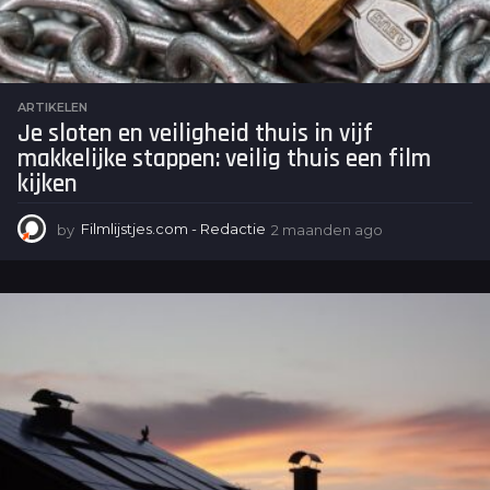
ARTIKELEN
Je sloten en veiligheid thuis in vijf
makkelijke stappen: veilig thuis een film
kijken
by
Filmlijstjes.com - Redactie
2 maanden ago
2
m
a
a
n
d
e
n
a
g
o