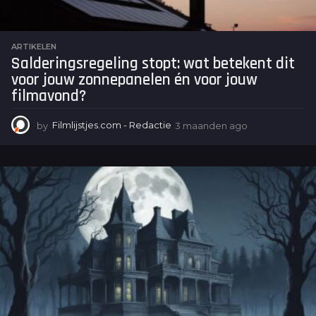
ARTIKELEN
Salderingsregeling stopt: wat betekent dit
voor jouw zonnepanelen én voor jouw
filmavond?
by
Filmlijstjes.com - Redactie
3 maanden ago
3
m
a
a
n
d
e
n
a
g
o