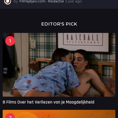
by
Filmlijstjes.com - Redactie
2 jaar ago
2
j
a
a
r
EDITOR’S PICK
a
g
o
1
8 Films Over het Verliezen van je Maagdelijkheid
2