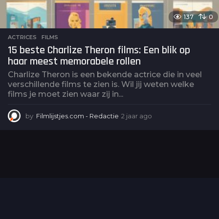
137
0
ACTRICES
,
FILMS
15 beste Charlize Theron films: Een blik op
haar meest memorabele rollen
Charlize Theron is een bekende actrice die in veel
verschillende films te zien is. Wil jij weten welke
films je moet zien waar zij in...
by
Filmlijstjes.com - Redactie
2 jaar ago
2
j
a
a
r
a
g
o