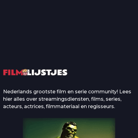
T
Top 50 Beroemde Film
Quotes Die Iedereen Uit...
De grootste en mooiste
casino’s in films
Nederlands grootste film en serie community! Lees
hier alles over streamingsdiensten, films, series,
acteurs, actrices, filmmateriaal en regisseurs.