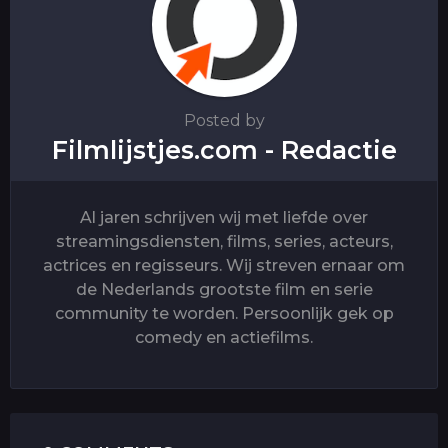
o
n
Posted by
Filmlijstjes.com - Redactie
Al jaren schrijven wij met liefde over
streamingsdiensten, films, series, acteurs,
actrices en regisseurs. Wij streven ernaar om
de Nederlands grootste film en serie
community te worden. Persoonlijk gek op
comedy en actiefilms.