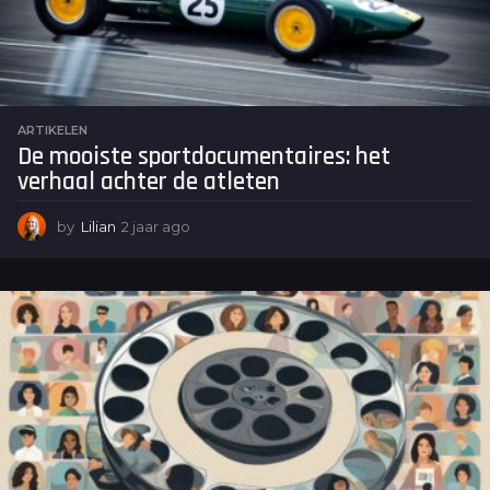
ARTIKELEN
De mooiste sportdocumentaires: het
verhaal achter de atleten
by
Lilian
2 jaar ago
2
j
a
a
r
a
g
o