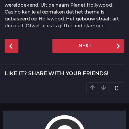
wereldbekend. Uit de naam Planet Hollywood
Casino kan je al opmaken dat het thema is
gebaseerd op Hollywood. Het gebouw straalt art
deco uit. Ofwel, alles is glitter and glamour.
P
NEXT
o
s
t
P
LIKE IT? SHARE WITH YOUR FRIENDS!
a
g
0
i
n
a
t
i