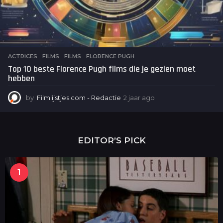
ACTRICES
,
FILMS
FILMS
,
FLORENCE PUGH
Top 10 beste Florence Pugh films die je gezien moet
hebben
by
Filmlijstjes.com - Redactie
2 jaar ago
2
j
a
a
r
EDITOR’S PICK
a
g
o
1