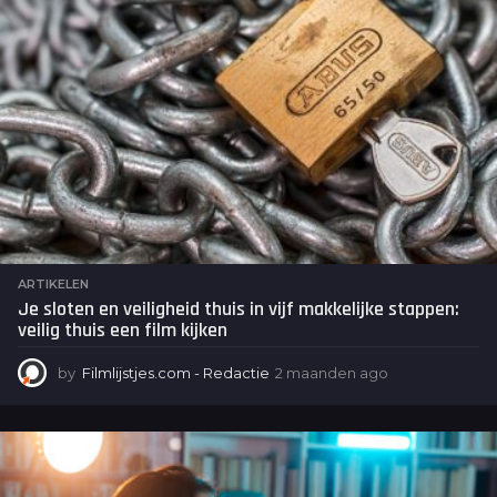
ARTIKELEN
Je sloten en veiligheid thuis in vijf makkelijke stappen:
veilig thuis een film kijken
by
Filmlijstjes.com - Redactie
2 maanden ago
2
m
a
a
n
d