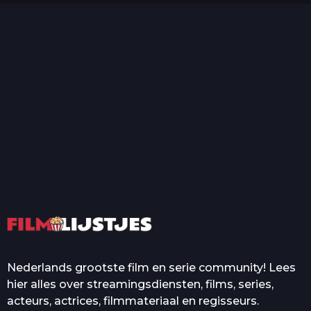
T
Top 50 Beroemde Film
Quotes Die Iedereen Uit...
De grootste en mooiste
casino’s in films
Nederlands grootste film en serie community! Lees
hier alles over streamingsdiensten, films, series,
acteurs, actrices, filmmateriaal en regisseurs.