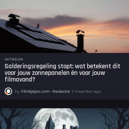
e
n
a
g
o
ARTIKELEN
Salderingsregeling stopt: wat betekent dit
voor jouw zonnepanelen én voor jouw
filmavond?
by
Filmlijstjes.com - Redactie
3 maanden ago
3
m
a
a
n
d
e