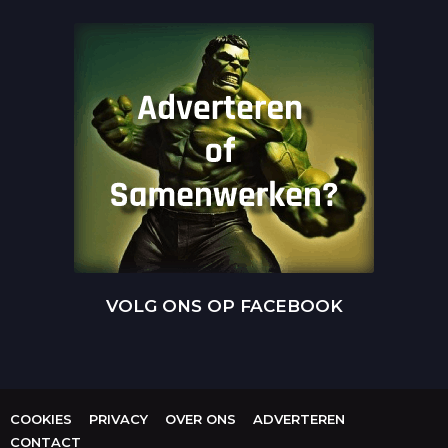
VOLG ONS OP FACEBOOK
COOKIES
PRIVACY
OVER ONS
ADVERTEREN
CONTACT