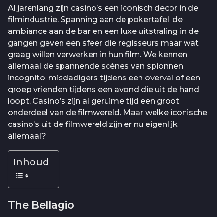
Al jarenlang zijn casino’s een iconisch decor in de
filmindustrie. Spanning aan de pokertafel, de
ambiance aan de bar en een luxe uitstraling in de
gangen geven een sfeer die regisseurs maar wat
graag willen verwerken in hun film. We kennen
allemaal de spannende scènes van spionnen
incognito, misdadigers tijdens een overval of een
groep vrienden tijdens een avond die uit de hand
loopt. Casino’s zijn al geruime tijd een groot
onderdeel van de filmwereld. Maar welke iconische
casino’s uit de filmwereld zijn er nu eigenlijk
allemaal?
Inhoud
The Bellagio