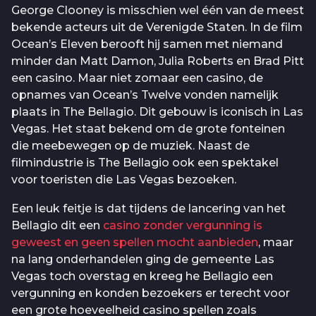
George Clooney is misschien wel één van de meest
bekende acteurs uit de Verenigde Staten. In de film
Ocean’s Eleven berooft hij samen met niemand
minder dan Matt Damon, Julia Roberts en Brad Pitt
een casino. Maar niet zomaar een casino, de
opnames van Ocean’s Twelve vonden namelijk
plaats in The Bellagio. Dit gebouw is iconisch in Las
Vegas. Het staat bekend om de grote fonteinen
die meebewegen op de muziek. Naast de
filmindustrie is The Bellagio ook een spektakel
voor toeristen die Las Vegas bezoeken.
Een leuk feitje is dat tijdens de lancering van het
Bellagio dit een
casino zonder vergunning is
geweest en geen spellen mocht aanbieden
, maar
na lang onderhandelen ging de gemeente Las
Vegas toch overstag en kreeg he Bellagio een
vergunning en konden bezoekers er terecht voor
een grote hoeveelheid casino spellen zoals