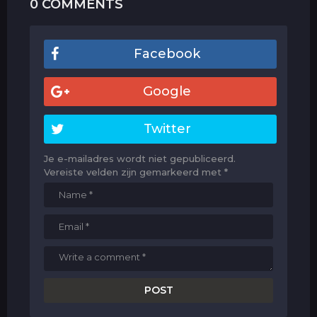
0 COMMENTS
Facebook
Google
Twitter
Je e-mailadres wordt niet gepubliceerd.
Vereiste velden zijn gemarkeerd met
*