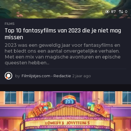
87
0
FILMS
Top 10 fantasyfilms van 2023 die je niet mag
missen
2023 was een geweldig jaar voor fantasyfilms en
het biedt ons een aantal onvergetelijke verhalen.
Met een mix van magische avonturen en epische
queesten hebben...
by
Filmlijstjes.com - Redactie
2 jaar ago
2
j
a
a
r
a
g
o