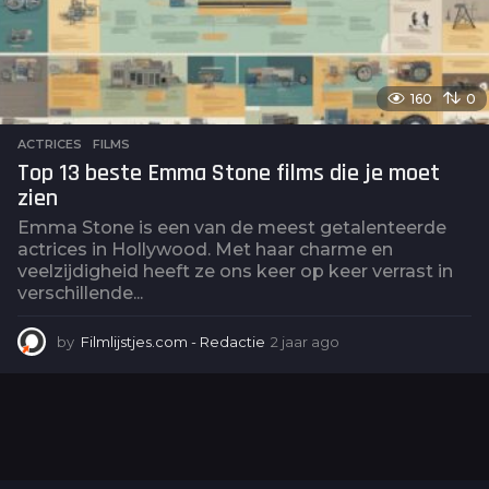
160
0
ACTRICES
,
FILMS
Top 13 beste Emma Stone films die je moet
zien
Emma Stone is een van de meest getalenteerde
actrices in Hollywood. Met haar charme en
veelzijdigheid heeft ze ons keer op keer verrast in
verschillende...
by
Filmlijstjes.com - Redactie
2 jaar ago
2
j
a
a
r
a
g
o