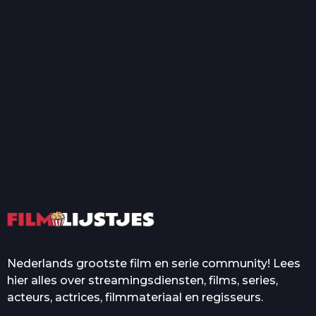
T
Top 50 Beroemde Film
Quotes Die Iedereen Uit...
De grootste en mooiste
casino’s in films
Nederlands grootste film en serie community! Lees
hier alles over streamingsdiensten, films, series,
acteurs, actrices, filmmateriaal en regisseurs.