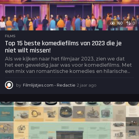
160
0
FILMS
Top 15 beste komediefilms van 2023 die je
niet wilt missen!
Als we kijken naar het filmjaar 2023, zien we dat
het een geweldig jaar was voor komediefilms. Met
een mix van romantische komedies en hilarische...
by
Filmlijstjes.com - Redactie
2 jaar ago
2
j
a
a
r
a
g
o