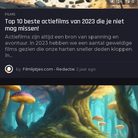
126
0
FILMS
Top 10 beste actiefilms van 2023 die je niet
mag missen!
Actiefilms zijn altijd een bron van spanning en
avontuur. In 2023 hebben we een aantal geweldige
films gezien die onze harten sneller deden kloppen.
In...
by
Filmlijstjes.com - Redactie
2 jaar ago
2
j
a
a
r
a
g
o