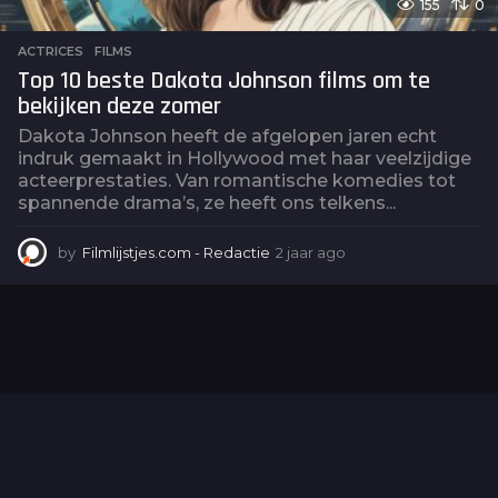
155
0
ACTRICES
,
FILMS
Top 10 beste Dakota Johnson films om te
bekijken deze zomer
Dakota Johnson heeft de afgelopen jaren echt
indruk gemaakt in Hollywood met haar veelzijdige
acteerprestaties. Van romantische komedies tot
spannende drama’s, ze heeft ons telkens...
by
Filmlijstjes.com - Redactie
2 jaar ago
2
j
a
a
r
a
g
o