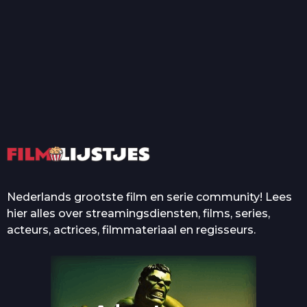
T
Top 50 Beroemde Film
Quotes Die Iedereen Uit...
De grootste en mooiste
casino’s in films
Nederlands grootste film en serie community! Lees
hier alles over streamingsdiensten, films, series,
acteurs, actrices, filmmateriaal en regisseurs.