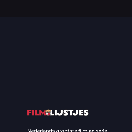
Top 50 Beroemde Film
Quotes Die Iedereen Uit...
De grootste en mo
casino’s in film
Nederlands grootste film en serie