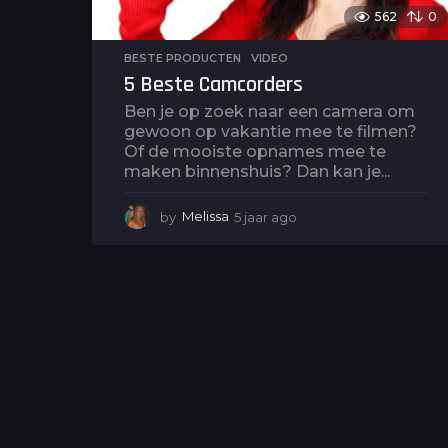
562
0
BESTE PRODUCTEN
,
VIDEO
5 Beste Camcorders
Ben je op zoek naar een camera om
gewoon op vakantie mee te filmen?
Of de mooiste opnames mee te
maken binnenshuis? Dan kan je...
by
Melissa
5 jaar ago
5
j
a
a
r
a
g
o