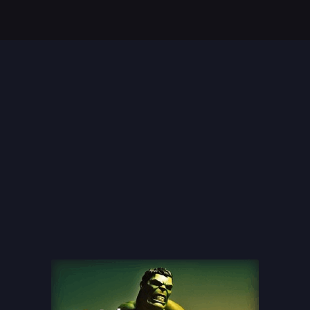
Top 35 Beste Disney
Films Allertijden
oiste
13 legendarische
s
naaktscenes in
Nederlandse films: Een
blik...