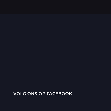
40 Beste Paardenfilms
20 Le
die alle
Voor
Paardenliefhebbers
Moeten Zien
10 mainstream films met
echte sex: Een blik...
VOLG ONS OP FACEBOOK