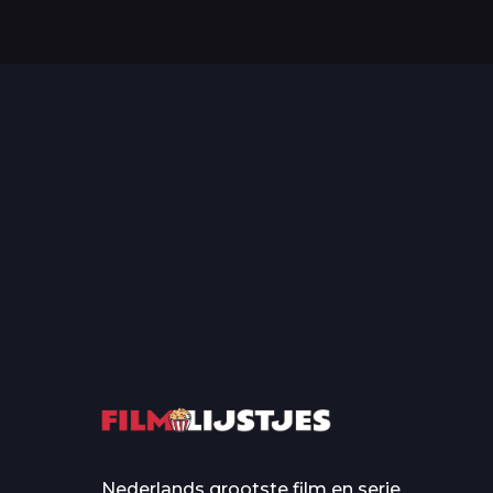
Top 50 Beroemde Film
Quotes Die Iedereen Uit...
De grootste en mo
casino’s in film
Nederlands grootste film en serie