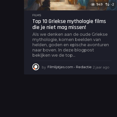
949
-2
FILMS
Top 10 Griekse mythologie films
die je niet mag missen!
Als we denken aan de oude Griekse
mythologie, komen beelden van
helden, goden en epische avonturen
naar boven. In deze blogpost
bekijken we de top...
by
Filmlijstjes.com - Redactie
2 jaar ago
2
j
a
a
r
a
g
o