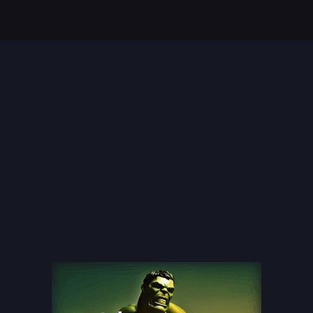
Top 35 Beste Disney
Films Allertijden
oiste
13 legendarische
s
naaktscenes in
Nederlandse films: Een
blik...