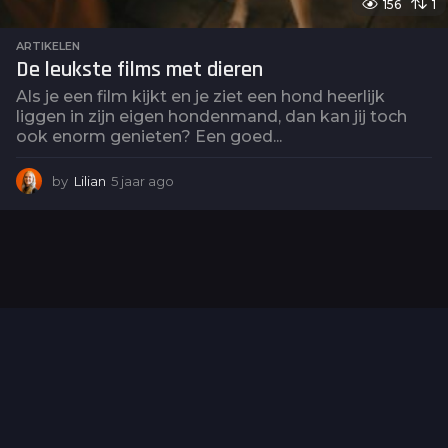
156
1
ARTIKELEN
De leukste films met dieren
Als je een film kijkt en je ziet een hond heerlijk
liggen in zijn eigen hondenmand, dan kan jij toch
ook enorm genieten? Een goed...
by
Lilian
5 jaar ago
5
j
a
a
r
a
g
o