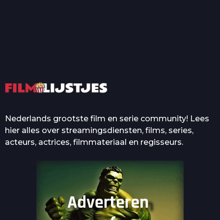
T
Top 50 Beroemde Film
Quotes Die Iedereen Uit...
De grootste en mooiste
casino’s in films
Nederlands grootste film en serie community! Lees
hier alles over streamingsdiensten, films, series,
acteurs, actrices, filmmateriaal en regisseurs.