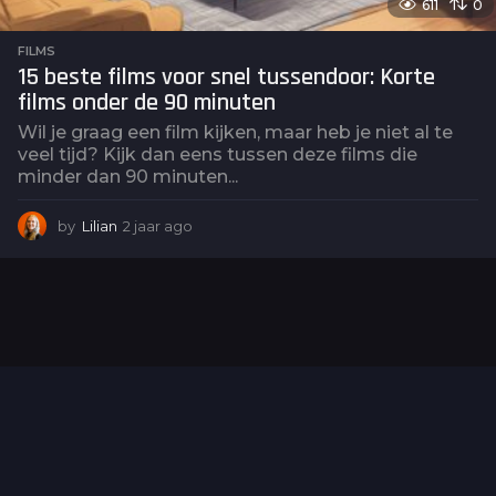
611
0
FILMS
15 beste films voor snel tussendoor: Korte
films onder de 90 minuten
Wil je graag een film kijken, maar heb je niet al te
veel tijd? Kijk dan eens tussen deze films die
minder dan 90 minuten...
by
Lilian
2 jaar ago
2
j
a
a
r
a
g
o