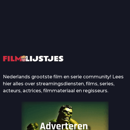
T
Top 50 Beroemde Film
Quotes Die Iedereen Uit...
De grootste en mooiste
casino’s in films
Nederlands grootste film en serie community! Lees
hier alles over streamingsdiensten, films, series,
acteurs, actrices, filmmateriaal en regisseurs.