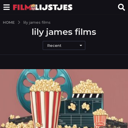
HOME
lily james films
lily james films
Recent