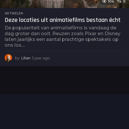
104
0
ARTIKELEN
Deze locaties uit animatiefilms bestaan écht
De populariteit van animatiefilms is vandaag de
dag groter dan ooit. Reuzen zoals Pixar en Disney
laten jaarlijks een aantal prachtige spektakels op
ons los....
by
Lilian
5 jaar ago
4
j
a
a
r
a
g
o