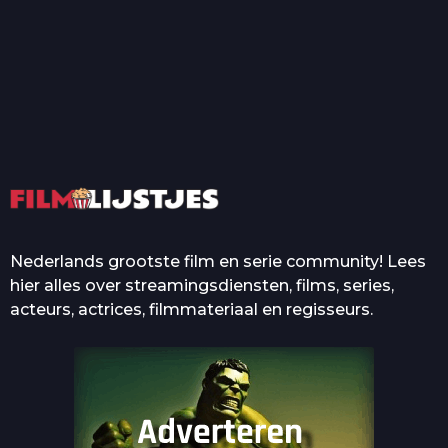
T
Top 50 Beroemde Film
Quotes Die Iedereen Uit...
De grootste en mooiste
casino’s in films
Nederlands grootste film en serie community! Lees
hier alles over streamingsdiensten, films, series,
acteurs, actrices, filmmateriaal en regisseurs.