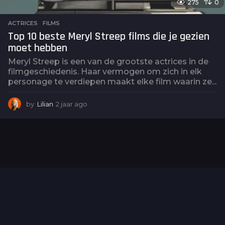
275
0
ACTRICES
,
FILMS
Top 10 beste Meryl Streep films die je gezien
moet hebben
Meryl Streep is een van de grootste actrices in de
filmgeschiedenis. Haar vermogen om zich in elk
personage te verdiepen maakt elke film waarin ze...
by
Lilian
2 jaar ago
2
j
a
a
r
a
g
o