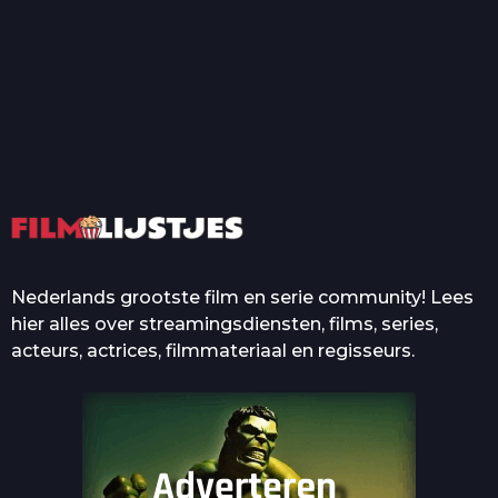
T
Top 50 Beroemde Film
Quotes Die Iedereen Uit...
De grootste en mooiste
casino’s in films
Nederlands grootste film en serie community! Lees
hier alles over streamingsdiensten, films, series,
acteurs, actrices, filmmateriaal en regisseurs.