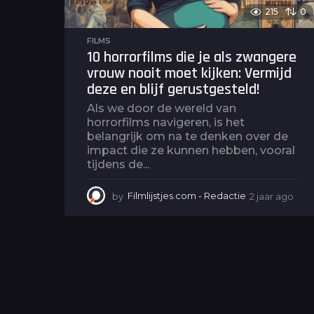
215
0
FILMS
10 horrorfilms die je als zwangere
vrouw nooit moet kijken: Vermijd
deze en blijf gerustgesteld!
Als we door de wereld van
horrorfilms navigeren, is het
belangrijk om na te denken over de
impact die ze kunnen hebben, vooral
tijdens de...
by
Filmlijstjes.com - Redactie
2 jaar ago
2
j
a
a
r
a
g
o