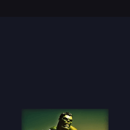
Top 35 Beste Disney
Films Allertijden
oiste
13 legendarische
s
naaktscenes in
Nederlandse films: Een
blik...