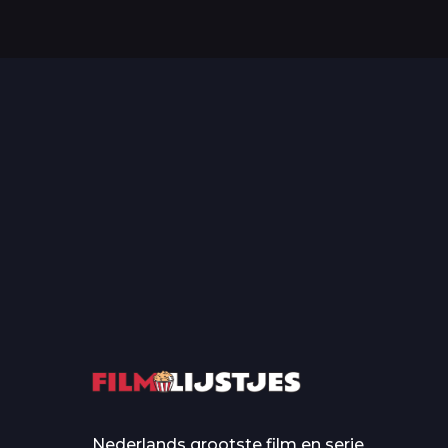
Top 50 Beroemde Film
Quotes Die Iedereen Uit...
De grootste en mo
casino’s in film
Nederlands grootste film en serie