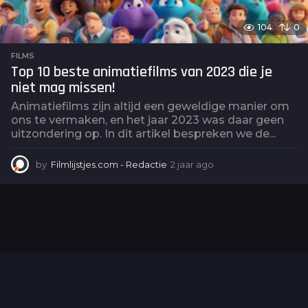
104
0
FILMS
Top 10 beste animatiefilms van 2023 die je
niet mag missen!
Animatiefilms zijn altijd een geweldige manier om
ons te vermaken, en het jaar 2023 was daar geen
uitzondering op. In dit artikel bespreken we de...
by
Filmlijstjes.com - Redactie
2 jaar ago
2
j
a
a
r
a
g
o