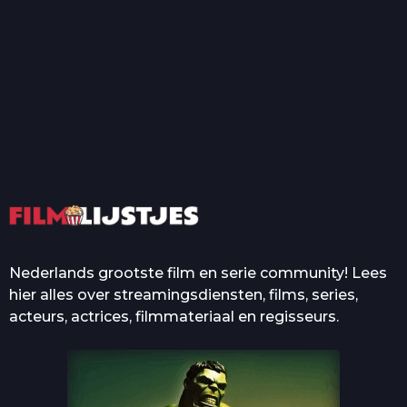
T
Top 50 Beroemde Film
Quotes Die Iedereen Uit...
De grootste en mooiste
casino’s in films
Nederlands grootste film en serie community! Lees
hier alles over streamingsdiensten, films, series,
acteurs, actrices, filmmateriaal en regisseurs.