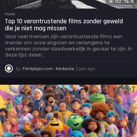
192
0
FILMS
Top 10 verontrustende films zonder geweld
die je niet mag missen
Voor veel mensen zijn verontrustende films een
manier om onze angsten en verlangens te
verkennen zonder daadwerkelijk in gevaar te zijn. In
deze lijst delen...
by
Filmlijstjes.com - Redactie
2 jaar ago
2
j
a
a
r
a
g
o