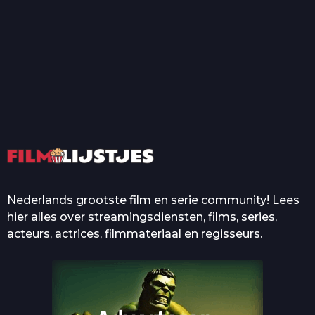
T
Top 50 Beroemde Film
Quotes Die Iedereen Uit...
De grootste en mooiste
casino’s in films
Nederlands grootste film en serie community! Lees
hier alles over streamingsdiensten, films, series,
acteurs, actrices, filmmateriaal en regisseurs.