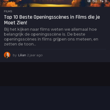
150
0
FILMS
Top 10 Beste Openingsscènes in Films die je
Moet Zien!
Bij het kijken naar films weten we allemaal hoe
belangrijk de openingsscène is. De beste
openingsscènes in films grijpen ons meteen, en
zetten de toon...
by
Lilian
2 jaar ago
2
j
a
a
r
a
g
o