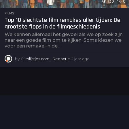
130
0
FILMS
Top 10 slechtste film remakes aller tijden: De
grootste flops in de filmgeschiedenis
We kennen allemaal het gevoel als we op zoek zijn
naar een goede film om te kijken. Soms kiezen we
voor een remake, in de...
by
Filmlijstjes.com - Redactie
2 jaar ago
2
j
a
a
r
a
g
o