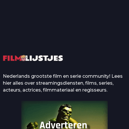
T
Top 50 Beroemde Film
Quotes Die Iedereen Uit...
De grootste en mooiste
casino’s in films
Nederlands grootste film en serie community! Lees
hier alles over streamingsdiensten, films, series,
acteurs, actrices, filmmateriaal en regisseurs.