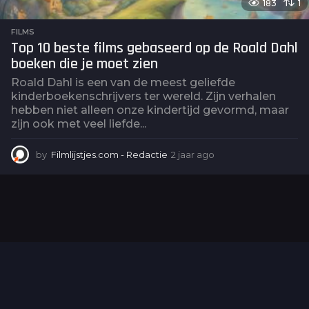
183
1
FILMS
Top 10 beste films gebaseerd op de Roald Dahl
boeken die je moet zien
Roald Dahl is een van de meest geliefde
kinderboekenschrijvers ter wereld. Zijn verhalen
hebben niet alleen onze kindertijd gevormd, maar
zijn ook met veel liefde...
by
Filmlijstjes.com - Redactie
2 jaar ago
2
j
a
a
r
a
g
o