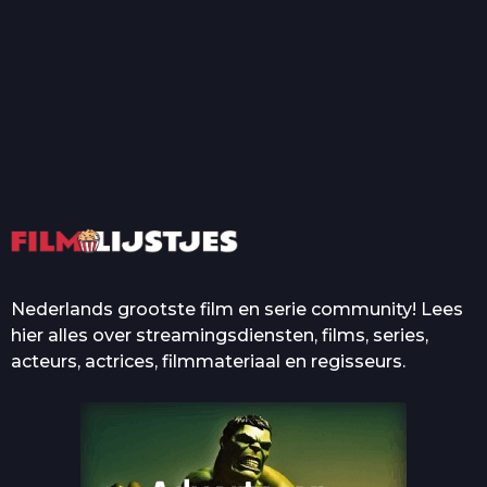
T
Top 50 Beroemde Film
Quotes Die Iedereen Uit...
De grootste en mooiste
casino’s in films
Nederlands grootste film en serie community! Lees
hier alles over streamingsdiensten, films, series,
acteurs, actrices, filmmateriaal en regisseurs.