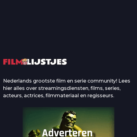
T
Top 50 Beroemde Film
Quotes Die Iedereen Uit...
De grootste en mooiste
casino’s in films
Nederlands grootste film en serie community! Lees
hier alles over streamingsdiensten, films, series,
acteurs, actrices, filmmateriaal en regisseurs.