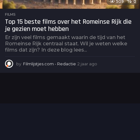
509
0
FILMS
Top 15 beste films over het Romeinse Rijk die
je gezien moet hebben
Er zijn veel films gemaakt waarin de tijd van het
Romeinse Rijk centraal staat. Wil je weten welke
films dat zijn? In deze blog lees...
by
Filmlijstjes.com - Redactie
2 jaar ago
2
j
a
a
r
a
g
o