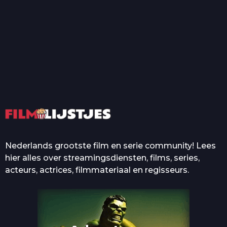
T
Top 50 Beroemde Film
Quotes Die Iedereen Uit...
De grootste en mooiste
casino’s in films
Nederlands grootste film en serie community! Lees
hier alles over streamingsdiensten, films, series,
acteurs, actrices, filmmateriaal en regisseurs.