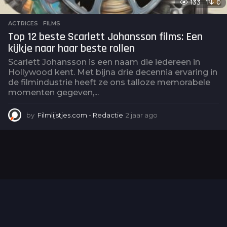
133
0
ACTRICES
,
FILMS
Top 12 beste Scarlett Johansson films: Een
kijkje naar haar beste rollen
Scarlett Johansson is een naam die iedereen in
Hollywood kent. Met bijna drie decennia ervaring in
de filmindustrie heeft ze ons talloze memorabele
momenten gegeven,...
by
Filmlijstjes.com - Redactie
2 jaar ago
2
j
a
a
r
a
g
o