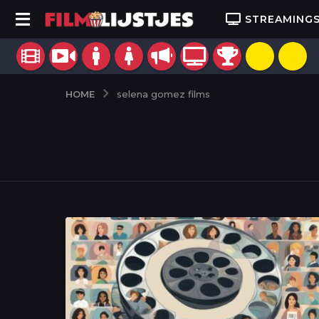
STREAMING
HOME
selena gomez films