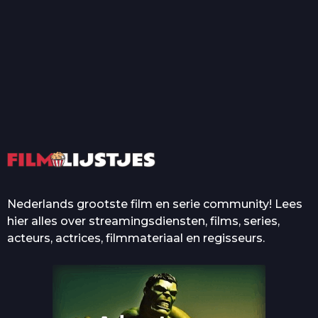
T
Top 50 Beroemde Film
Quotes Die Iedereen Uit...
De grootste en mooiste
casino’s in films
Nederlands grootste film en serie community! Lees
hier alles over streamingsdiensten, films, series,
acteurs, actrices, filmmateriaal en regisseurs.