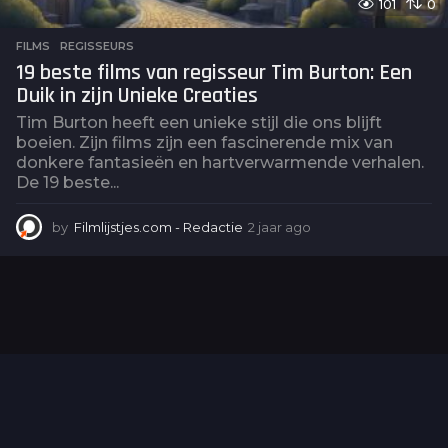
101
0
FILMS
,
REGISSEURS
19 beste films van regisseur Tim Burton: Een
Duik in zijn Unieke Creaties
Tim Burton heeft een unieke stijl die ons blijft
boeien. Zijn films zijn een fascinerende mix van
donkere fantasieën en hartverwarmende verhalen.
De 19 beste...
by
Filmlijstjes.com - Redactie
2 jaar ago
2
j
a
a
r
a
g
o