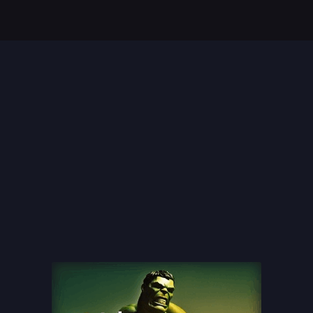
Top 35 Beste Disney
Films Allertijden
oiste
13 legendarische
s
naaktscenes in
Nederlandse films: Een
blik...