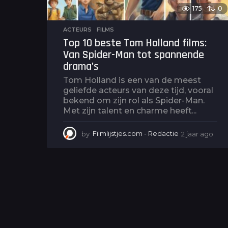
175
0
ACTEURS
,
FILMS
Top 10 beste Tom Holland films:
Van Spider-Man tot spannende
drama’s
Tom Holland is een van de meest
geliefde acteurs van deze tijd, vooral
bekend om zijn rol als Spider-Man.
Met zijn talent en charme heeft...
by
Filmlijstjes.com - Redactie
2 jaar ago
2
j
a
a
r
a
g
o