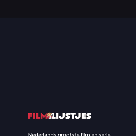
Top 50 Beroemde Film
Quotes Die Iedereen Uit...
De grootste en mo
casino’s in film
Nederlands grootste film en serie