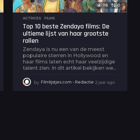
116
0
ACTRICES
,
FILMS
Top 10 beste Zendaya films: De
ultieme lijst van haar grootste
rollen
Zendaya is nu een van de meest
populaire sterren in Hollywood en
haar films laten echt haar veelzijdige
talent zien. In dit artikel bekijken we...
by
Filmlijstjes.com - Redactie
2 jaar ago
2
j
a
a
r
a
g
o