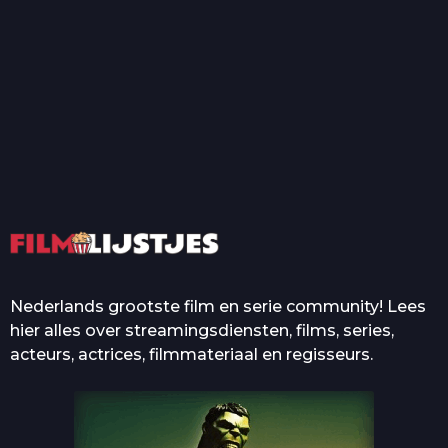
T
Top 50 Beroemde Film
Quotes Die Iedereen Uit...
De grootste en mooiste
casino’s in films
Nederlands grootste film en serie community! Lees
hier alles over streamingsdiensten, films, series,
acteurs, actrices, filmmateriaal en regisseurs.