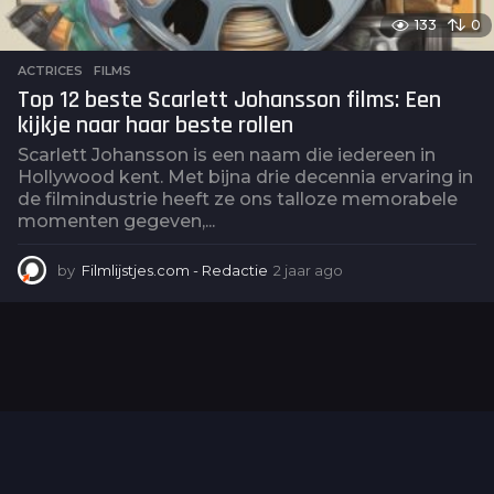
133
0
ACTRICES
,
FILMS
Top 12 beste Scarlett Johansson films: Een
kijkje naar haar beste rollen
Scarlett Johansson is een naam die iedereen in
Hollywood kent. Met bijna drie decennia ervaring in
de filmindustrie heeft ze ons talloze memorabele
momenten gegeven,...
by
Filmlijstjes.com - Redactie
2 jaar ago
2
j
a
a
r
a
g
o