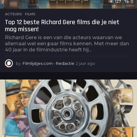
127
0
ACTEURS
,
FILMS
Top 12 beste Richard Gere films die je niet
mag missen!
Richard Gere is een van die acteurs waarvan we
allemaal wel een paar films kennen. Met meer dan
40 jaar in de filmindustrie heeft hij...
by
Filmlijstjes.com - Redactie
2 jaar ago
2
j
a
a
r
a
g
o