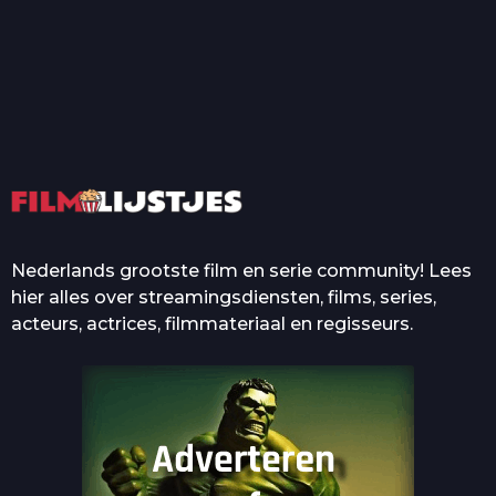
T
Top 50 Beroemde Film
Quotes Die Iedereen Uit...
De grootste en mooiste
casino’s in films
Nederlands grootste film en serie community! Lees
hier alles over streamingsdiensten, films, series,
acteurs, actrices, filmmateriaal en regisseurs.