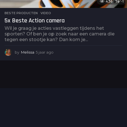
436
-1
BESTE PRODUCTEN
,
VIDEO
5x Beste Action camera
Wil je graag je acties vastleggen tijdens het
sporten? Of ben je op zoek naar een camera die
tegen een stootje kan? Dan kom je...
by
Melissa
5 jaar ago
5
j
a
a
r
a
g
o