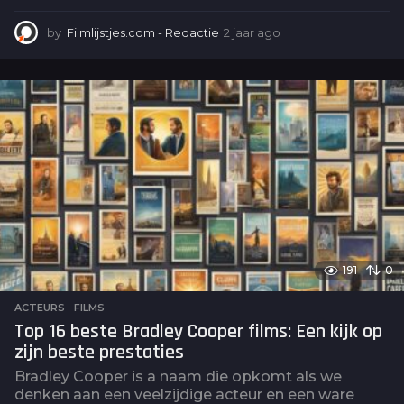
by
Filmlijstjes.com - Redactie
2 jaar ago
2
j
a
a
r
a
g
o
191
0
ACTEURS
,
FILMS
Top 16 beste Bradley Cooper films: Een kijk op
zijn beste prestaties
Bradley Cooper is a naam die opkomt als we
denken aan een veelzijdige acteur en een ware