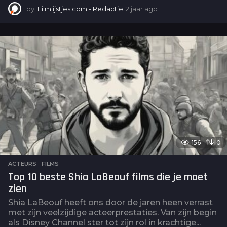
by
Filmlijstjes.com - Redactie
2 jaar ago
2
j
a
a
r
a
g
o
156
0
ACTEURS
,
FILMS
Top 10 beste Shia LaBeouf films die je moet
zien
Shia LaBeouf heeft ons door de jaren heen verrast
met zijn veelzijdige acteerprestaties. Van zijn begin
als Disney Channel ster tot zijn rol in krachtige...