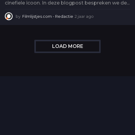
cinefiele icoon. In deze blogpost bespreken we de...
by
Filmlijstjes.com - Redactie
2 jaar ago
2
j
a
a
r
a
LOAD MORE
g
o
T
Top 50 Beroemde Film