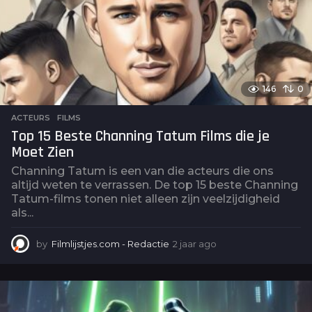
146
0
ACTEURS
,
FILMS
Top 15 Beste Channing Tatum Films die je
Moet Zien
Channing Tatum is een van die acteurs die ons
altijd weten te verrassen. De top 15 beste Channing
Tatum-films tonen niet alleen zijn veelzijdigheid
als...
by
Filmlijstjes.com - Redactie
2 jaar ago
2
j
a
a
r
a