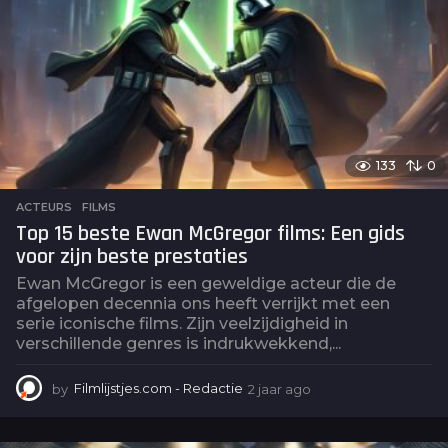
g
o
133
0
ACTEURS
,
FILMS
Top 15 beste Ewan McGregor films: Een gids
voor zijn beste prestaties
Ewan McGregor is een geweldige acteur die de
afgelopen decennia ons heeft verrijkt met een
serie iconische films. Zijn veelzijdigheid in
verschillende genres is indrukwekkend,...
by
Filmlijstjes.com - Redactie
2 jaar ago
2
j
a
a