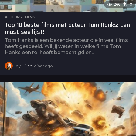
266
0
ACTEURS
,
FILMS
Top 10 beste films met acteur Tom Hanks: Een
must-see lijst!
Tom Hanks is een bekende acteur die in veel films
heeft gespeeld. Wil jij weten in welke films Tom
Hanks een rol heeft bemachtigd en...
by
Lilian
2 jaar ago
2
j
a
a
r
a
g
o