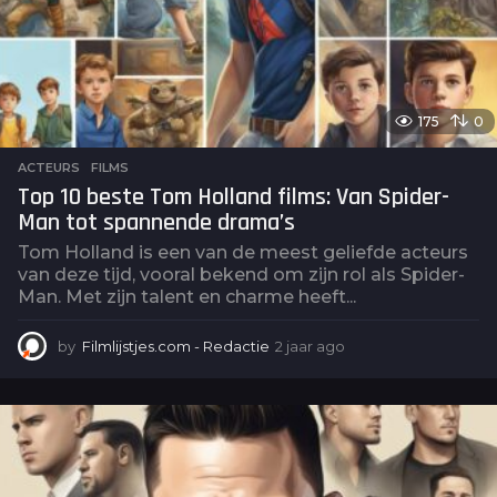
175
0
ACTEURS
,
FILMS
Top 10 beste Tom Holland films: Van Spider-
Man tot spannende drama’s
Tom Holland is een van de meest geliefde acteurs
van deze tijd, vooral bekend om zijn rol als Spider-
Man. Met zijn talent en charme heeft...
by
Filmlijstjes.com - Redactie
2 jaar ago
2
j
a
a
r
a
g
o