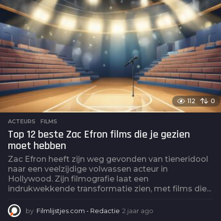
r
a
g
o
112
0
ACTEURS
,
FILMS
Top 12 beste Zac Efron films die je gezien
moet hebben
Zac Efron heeft zijn weg gevonden van tieneridool
naar een veelzijdige volwassen acteur in
Hollywood. Zijn filmografie laat een
indrukwekkende transformatie zien, met films die...
by
Filmlijstjes.com - Redactie
2 jaar ago
2
j