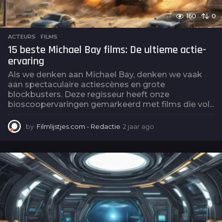
160
0
ACTEURS
,
FILMS
15 beste Michael Bay films: De ultieme actie-
ervaring
Als we denken aan Michael Bay, denken we vaak
aan spectaculaire actiescènes en grote
blockbusters. Deze regisseur heeft onze
bioscoopervaringen gemarkeerd met films die vol...
by
Filmlijstjes.com - Redactie
2 jaar ago
2
j
a
a
r
a
g
o