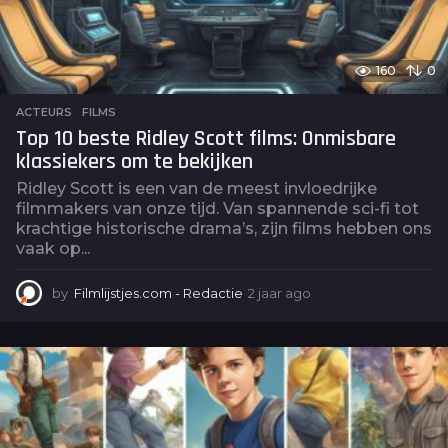
160
0
ACTEURS
,
FILMS
Top 10 beste Ridley Scott films: Onmisbare
klassiekers om te bekijken
Ridley Scott is een van de meest invloedrijke
filmmakers van onze tijd. Van spannende sci-fi tot
krachtige historische drama’s, zijn films hebben ons
vaak op...
by
Filmlijstjes.com - Redactie
2 jaar ago
2
j
a
a
r
a
g
o