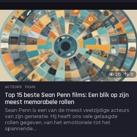
a
a
r
a
g
o
215
0
ACTEURS
,
FILMS
Top 15 beste Sean Penn films: Een blik op zijn
meest memorabele rollen
Sean Penn is een van de meest veelzijdige acteurs
van zijn generatie. Hij heeft ons vele gelaagde
rollen gegeven, van het emotionele tot het
spannende....